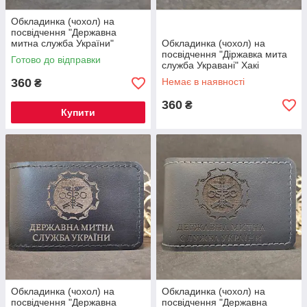
Обкладинка (чохол) на
посвідчення "Державна
митна служба України"
Обкладинка (чохол) на
Бордовий
посвідчення "Діржавка мита
Готово до відправки
служба Укравані" Хакі
360
Немає в наявності
₴
360
₴
Купити
Обкладинка (чохол) на
Обкладинка (чохол) на
посвідчення "Державна
посвідчення "Державна