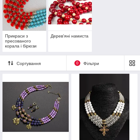
Прикраси з
Дерев'яні намиста
пресованого
корала і бірюзи
Сортування
0
Фільтри