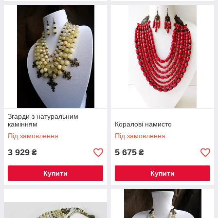
Згарди з натуральним
камінням
Коралові намисто
Під замовлення
Під замовлення
3 929
5 675
₴
₴
Купити
Купити