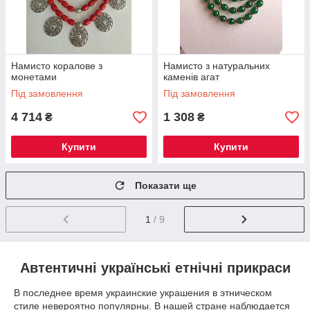
Намисто коралове з
Намисто з натуральних
монетами
каменів агат
Під замовлення
Під замовлення
4 714
1 308
₴
₴
Купити
Купити
Показати ще
1
/ 9
Автентичні українські етнічні прикраси
В последнее время украинские украшения в этническом
стиле невероятно популярны. В нашей стране наблюдается