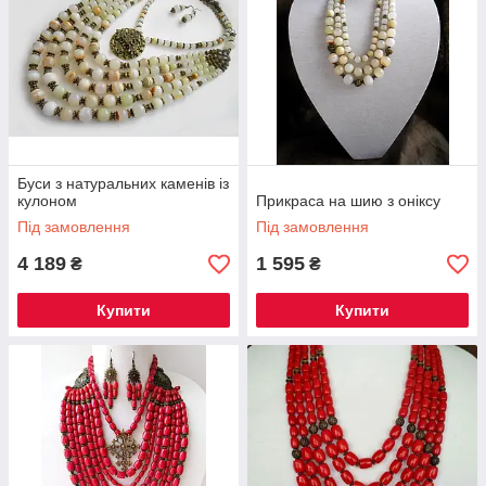
Буси з натуральних каменів із
кулоном
Прикраса на шию з оніксу
Під замовлення
Під замовлення
4 189
1 595
₴
₴
Купити
Купити