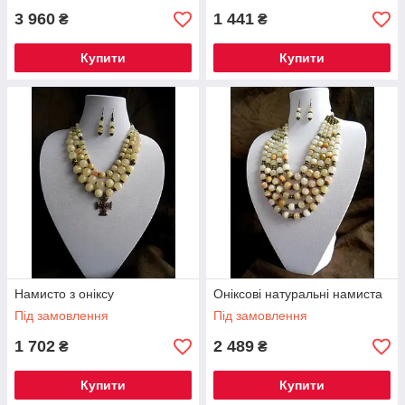
3 960
1 441
₴
₴
Купити
Купити
Намисто з оніксу
Оніксові натуральні намиста
Під замовлення
Під замовлення
1 702
2 489
₴
₴
Купити
Купити