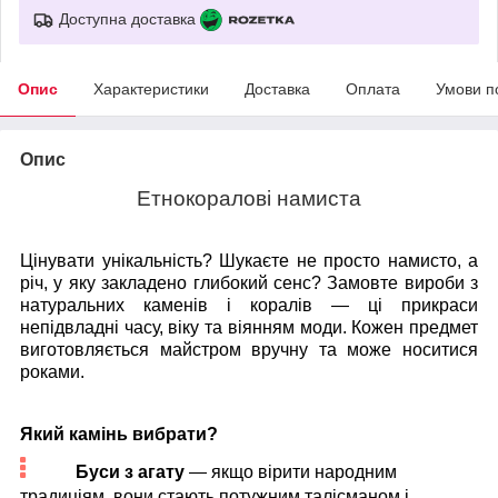
Доступна доставка
Опис
Характеристики
Доставка
Оплата
Умови п
Опис
Етнокоралові намиста
Цінувати унікальність? Шукаєте не просто намисто, а
річ, у яку закладено глибокий сенс? Замовте вироби з
натуральних каменів і коралів — ці прикраси
непідвладні часу, віку та віянням моди. Кожен предмет
виготовляється майстром вручну та може носитися
роками.
Який камінь вибрати?
Буси з агату
— якщо вірити народним
традиціям, вони стають потужним талісманом і