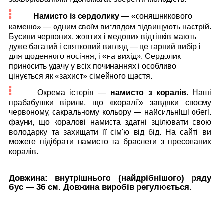
Намисто із сердолику
— «соняшникового
каменю» — одним своїм виглядом підвищують настрій.
Бусини червоних, жовтих і медових відтінків мають
дуже багатий і святковий вигляд — це гарний вибір і
для щоденного носіння, і «на вихід». Сердолик
приносить удачу у всіх починаннях і особливо
цінується як «захист» сімейного щастя.
Окрема історія —
намисто з коралів
. Наші
прабабушки вірили, що «коралії» завдяки своєму
червоному, сакральному кольору — найсильніші обеri.
фауни, що коралові намиста здатні зцілювати свою
володарку та захищати її сім'ю від бід. На сайті ви
можете підібрати намисто та браслети з пресованих
коралів.
Довжина:
внутрішнього (найдрібнішого) ряду
бус — 36 см. Довжина виробів регулюється.