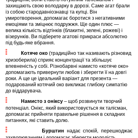
захищають свою володарку в дорозі. Саме агат брали
із собою стародавніознавці та купці. Він
умиротворення, допомагає боротися з негативними
емоціями та зміцнює подружжя. Ще один плюс —
велика кількість відтінків (блакитні, зелені, рожеві) і
візерунків. Ви підберете агатові прикраси абсолютно
під будь-яке вбрання.
Котяче око
(традиційно так називають різновид
хризоберила) сприяє концентрації та збільшує
впевненість у собі. Різнобарвні намисто «котяче око»
допомагають привернути любов і зберегти її на довгі
роки. А ще це ідеальний варіант для презента —
подарований котячий око викликає глибоку симпатію
до віддарувача.
Намисто з оніксу
– щоб розвинути творчий
потенціал. Онікс, який використовується як талісман,
допомагає прийняти правильне рішення в складних
питаннях, які ставить долю.
Бурштин
надає спокій, перешкоджає
захворюванням і допомагає зберегти молодість.