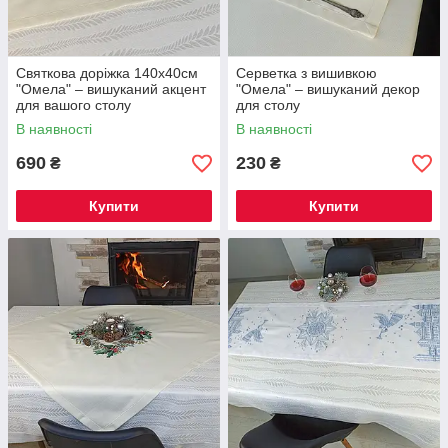
Святкова доріжка 140х40см
Серветка з вишивкою
"Омела" – вишуканий акцент
"Омела" – вишуканий декор
для вашого столу
для столу
В наявності
В наявності
690
230
₴
₴
Купити
Купити