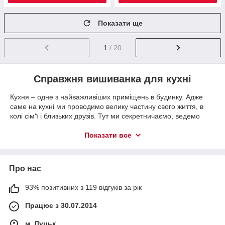
Показати ще
1
/ 20
Справжня вишиванка для кухні
Кухня – одне з найважливіших приміщень в будинку. Адже
саме на кухні ми проводимо велику частину свого життя, в
колі сім'ї і близьких друзів. Тут ми секретничаємо, ведемо
душевні розмови, плануємо свій день вранці. Так чому ж не
створити особливий затишок в настільки значущою кімнаті?
Показати все
Впоратися з цим допоможе вишивка для кухні.
У нас представлений величезний вибір
прекрасної продукції:
Про нас
- Скатертини.
93% позитивних з 119 відгуків за рік
- Серветки.
Працює з 30.07.2014
- Рушники.
- Набори скатертин і серветок.
м. Луцьк