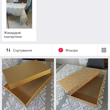
Жакардові
скатертини
Сортування
0
Фільтри