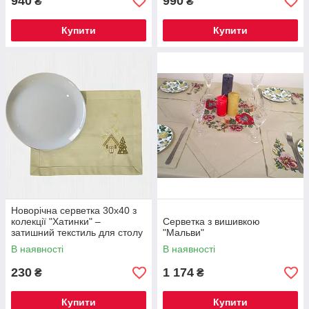
940
990
₴
₴
Купити
Купити
Новорічна серветка 30x40 з
колекції "Хатинки" –
Серветка з вишивкою
затишний текстиль для столу
"Мальви"
В наявності
В наявності
230
1 174
₴
₴
Купити
Купити