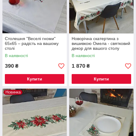
Столешня "Веселі гноми"
Новорічна скатертина з
65x65 – радість на вашому
вишивкою Омела - святковий
столі
декор для вашого столу
180х140см
В наявності
В наявності
390
1 870
₴
₴
Купити
Купити
Новинка