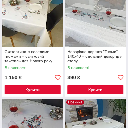
Скатертина із веселими
Новорічна доріжка "Гноми"
гномами – святковий
140x40 – стильний декор для
текстиль для Нового року
столу
180х135см
В наявності
В наявності
1 150
390
₴
₴
Купити
Купити
Новинка