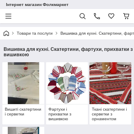
Інтернет магазин Фолкмаркет
Товари та послуги
Вишивка для кухні. Скатертини, фар
Вишивка для кухні. Скатертини, фартухи, прихватки з
вишивкою
Вишиті скатертини
Фартухи і
Ткані скатертини і
і серветки
прихватки з
серветки з
вишивкою
орнаментом