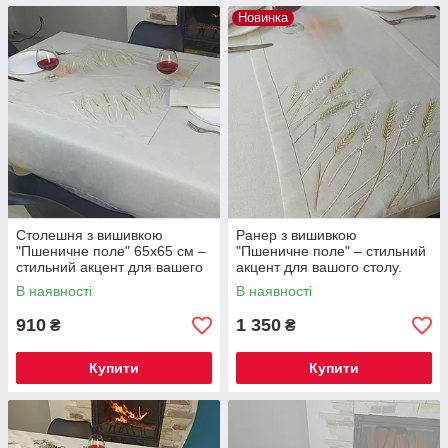
Новинка
Столешня з вишивкою
Ранер з вишивкою
"Пшеничне поле" 65х65 см –
"Пшеничне поле" – стильний
стильний акцент для вашего
акцент для вашого столу.
інтер'єру
В наявності
В наявності
910
1 350
₴
₴
Купити
Купити