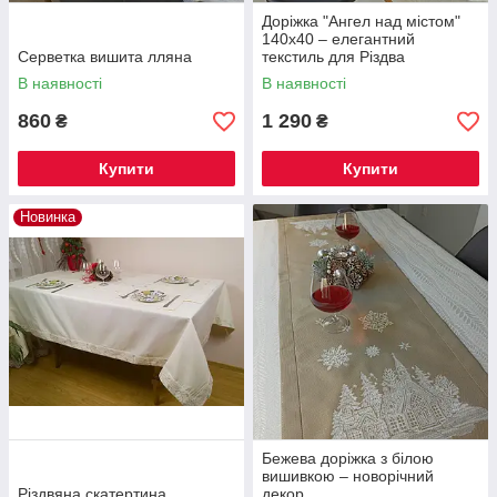
Доріжка "Ангел над містом"
140x40 – елегантний
Серветка вишита лляна
текстиль для Різдва
В наявності
В наявності
860
1 290
₴
₴
Купити
Купити
Новинка
Бежева доріжка з білою
вишивкою – новорічний
Різдвяна скатертина
декор