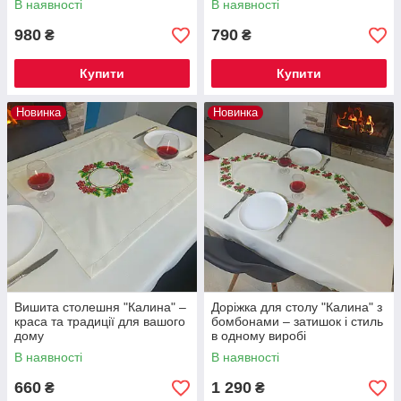
В наявності
В наявності
980
790
₴
₴
Купити
Купити
Новинка
Новинка
Вишита столешня "Калина" –
Доріжка для столу "Калина" з
краса та традиції для вашого
бомбонами – затишок і стиль
дому
в одному виробі
В наявності
В наявності
660
1 290
₴
₴