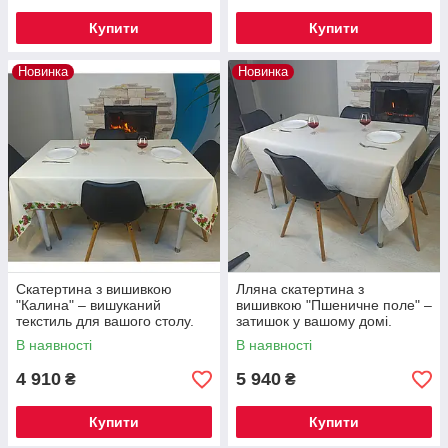
Купити
Купити
Новинка
Новинка
Скатертина з вишивкою
Лляна скатертина з
"Калина" – вишуканий
вишивкою "Пшеничне поле" –
текстиль для вашого столу.
затишок у вашому домі.
В наявності
В наявності
4 910
5 940
₴
₴
Купити
Купити