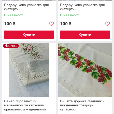
Подарункова упаковка для
Подарункова упаковка для
скатертин
скатертин
В наявності
В наявності
100
100
₴
₴
Купити
Купити
Новинка
Ранер "Прованс" із
Вишита доріжка "Калина" -
мереживом та квітковим
поєднання традицій і
орнаментом – ідеальний
сучасності
подарунок.