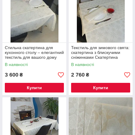
Стильна скатертина для
Текстиль для зимового свята:
кухонного столу – елегантний
скатертина з блискучими
текстиль для вашого дому
сніжинками Скатертина
Скатертина 300х144 см +
240х144 см + 8 серветок
В наявності
В наявності
доріжка 180х40см + 8
серветок
3 600
2 760
₴
₴
Купити
Купити