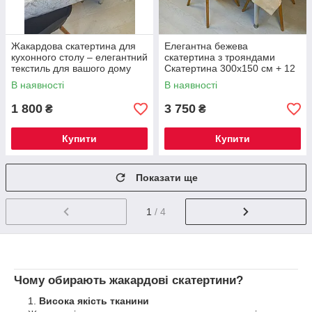
Жакардова скатертина для
Елегантна бежева
кухонного столу – елегантний
скатертина з трояндами
текстиль для вашого дому
Скатертина 300х150 см + 12
300х144 см
серветок
В наявності
В наявності
1 800
3 750
₴
₴
Купити
Купити
Показати ще
1
/ 4
Чому обирають жакардові скатертини?
Висока якість тканини