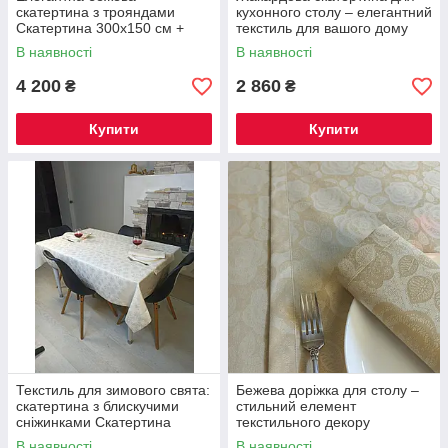
скатертина з трояндами
кухонного столу – елегантний
Скатертина 300х150 см +
текстиль для вашого дому
доріжка 180х45см + 12
Скатертина 240х144 см + 8
В наявності
В наявності
серветок
серветок
4 200
2 860
₴
₴
Купити
Купити
Текстиль для зимового свята:
Бежева доріжка для столу –
скатертина з блискучими
стильний елемент
сніжинками Скатертина
текстильного декору
300х150 см + доріжка + 8
В наявності
В наявності