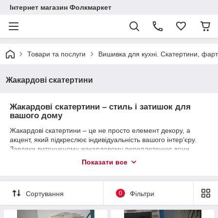
Інтернет магазин Фолкмаркет
Товари та послуги
Вишивка для кухні. Скатертини, фар
Жакардові скатертини
Жакардові скатертини – стиль і затишок для
вашого дому
Жакардові скатертини – це не просто елемент декору, а
акцент, який підкреслює індивідуальність вашого інтер’єру.
Завдяки витонченому жакардовому переплетенню вони
виглядають дорого, елегантно й стають центральним
Показати все
елементом будь-якого столу. Такі скатертини чудово
підходять як для щоденного використання, так і для
святкових подій, додаючи вашому столу витонченості та
Сортування
0
Фільтри
шарму.