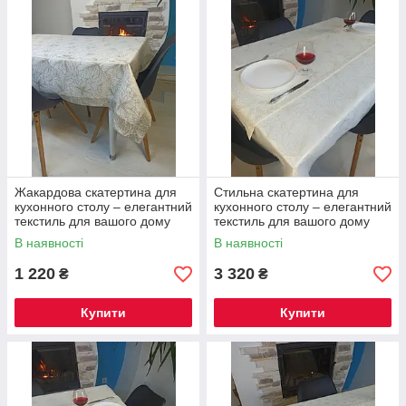
Жакардова скатертина для
Стильна скатертина для
кухонного столу – елегантний
кухонного столу – елегантний
текстиль для вашого дому
текстиль для вашого дому
Скатертина 240х144 см +
В наявності
В наявності
доріжка 180х40см + 8
серветок
1 220
3 320
₴
₴
Купити
Купити