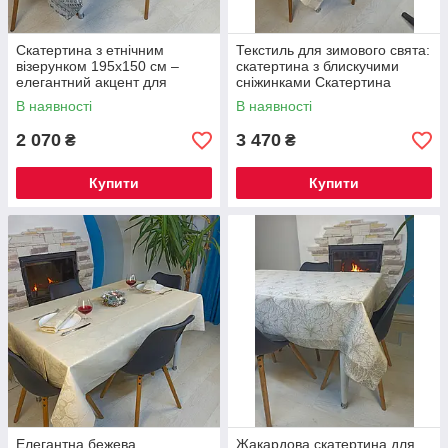
Скатертина з етнічним
Текстиль для зимового свята:
візерунком 195х150 см –
скатертина з блискучими
елегантний акцент для
сніжинками Скатертина
інтер'єру Скатертина + 6
300х150 см + доріжка + 8
В наявності
В наявності
серветки
серветок
2 070
3 470
₴
₴
Купити
Купити
Елегантна бежева
Жакардова скатертина для