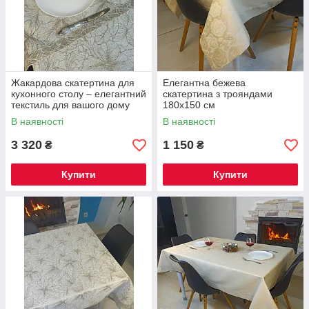
Жакардова скатертина для
Елегантна бежева
кухонного столу – елегантний
скатертина з трояндами
текстиль для вашого дому
180х150 см
Скатертина 240х144 см +
В наявності
В наявності
доріжка 180х40см + 8
3 320
1 150
₴
₴
Купити
Купити