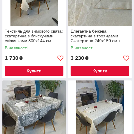
Текстиль для зимового свята:
Елегантна бежева
скатертина з блискучими
скатертина з трояндами
сніжинками 300х144 см
Скатертина 240х150 см +
доріжка 180х45см + 8
В наявності
В наявності
серветок
1 730
3 230
₴
₴
Купити
Купити