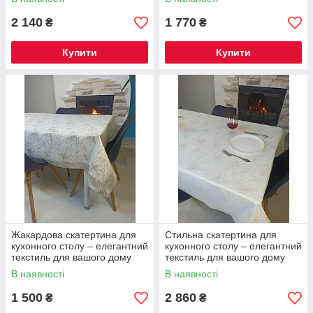
серветок
2 140
1 770
₴
₴
Купити
Купити
Жакардова скатертина для
Стильна скатертина для
кухонного столу – елегантний
кухонного столу – елегантний
текстиль для вашого дому
текстиль для вашого дому
240х144 см
Скатертина 240х144 см + 8
В наявності
В наявності
серветок
1 500
2 860
₴
₴