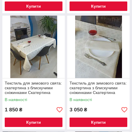
Купити
Купити
Текстиль для зимового свята:
Текстиль для зимового свята:
скатертина з блискучими
скатертина з блискучими
сніжинками Скатертина
сніжинками Скатертина
240х144 см + доріжка
300х144 см + 8 серветок
В наявності
В наявності
180х40см + 8 серветок
1 850
3 050
₴
₴
Купити
Купити