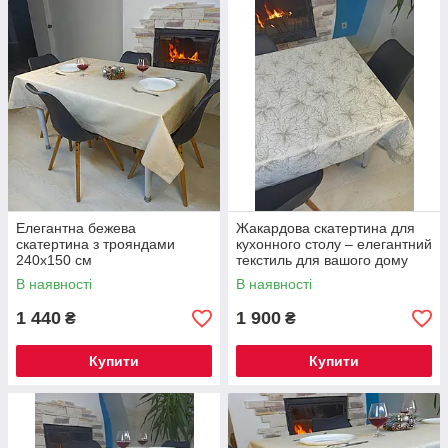
Елегантна бежева
Жакардова скатертина для
скатертина з трояндами
кухонного столу – елегантний
240х150 см
текстиль для вашого дому
Скатертина 180х144 см + 4
В наявності
В наявності
серветки
1 440
1 900
₴
₴
Купити
Купити