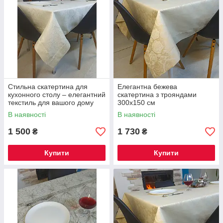
Стильна скатертина для
Елегантна бежева
кухонного столу – елегантний
скатертина з трояндами
текстиль для вашого дому
300х150 см
240х144 см
В наявності
В наявності
1 500
1 730
₴
₴
Купити
Купити