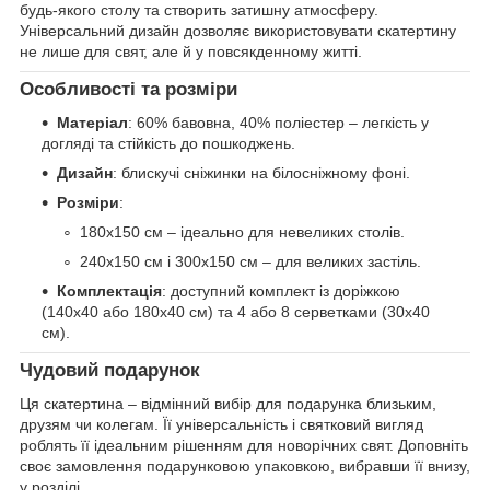
будь-якого столу та створить затишну атмосферу.
Універсальний дизайн дозволяє використовувати скатертину
не лише для свят, але й у повсякденному житті.
Особливості та розміри
Матеріал
: 60% бавовна, 40% поліестер – легкість у
догляді та стійкість до пошкоджень.
Дизайн
: блискучі сніжинки на білосніжному фоні.
Розміри
:
180х150 см – ідеально для невеликих столів.
240х150 см і 300х150 см – для великих застіль.
Комплектація
: доступний комплект із доріжкою
(140х40 або 180х40 см) та 4 або 8 серветками (30х40
см).
Чудовий подарунок
Ця скатертина – відмінний вибір для подарунка близьким,
друзям чи колегам. Її універсальність і святковий вигляд
роблять її ідеальним рішенням для новорічних свят. Доповніть
своє замовлення подарунковою упаковкою, вибравши її внизу,
у розділі