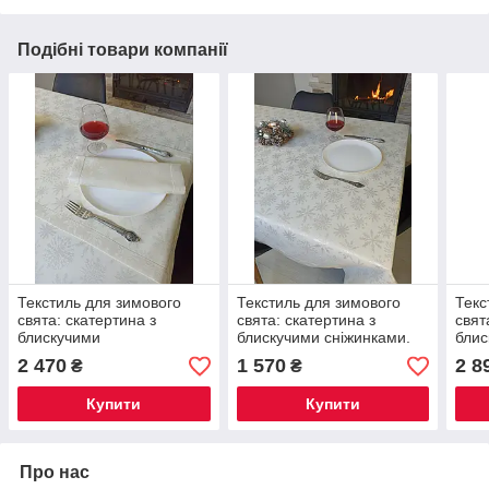
Подібні товари компанії
Текстиль для зимового
Текстиль для зимового
Текс
свята: скатертина з
свята: скатертина з
свят
блискучими
блискучими сніжинками.
блис
сніжинками.Скатертина
Скатертина 180х144 см +
Скат
2 470
1 570
2 8
₴
₴
180х144 см + 4 серветки
доріжка 140х40см + 4
дорі
серветки
серв
Купити
Купити
Про нас