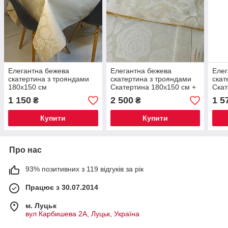
Елегантна бежева
Елегантна бежева
Елег
скатертина з трояндами
скатертина з трояндами
скат
180х150 см
Скатертина 180х150 см +
Скат
8 серветок
дорі
1 150
2 500
1 5
₴
₴
Купити
Купити
Про нас
93% позитивних з 119 відгуків за рік
Працює з 30.07.2014
м. Луцьк
вул Карбишева 2А, Луцьк, Україна