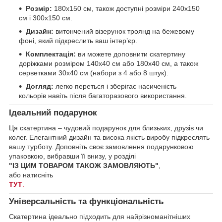
Розмір:
180х150 см, також доступні розміри 240х150
см і 300х150 см.
Дизайн:
витончений візерунок троянд на бежевому
фоні, який підкреслить ваш інтер’єр.
Комплектація:
ви можете доповнити скатертину
доріжками розміром 140х40 см або 180х40 см, а також
серветками 30х40 см (набори з 4 або 8 штук).
Догляд:
легко переться і зберігає насиченість
кольорів навіть після багаторазового використання.
Ідеальний подарунок
Ця скатертина – чудовий подарунок для близьких, друзів чи
колег. Елегантний дизайн та висока якість виробу підкреслять
вашу турботу. Доповніть своє замовлення подарунковою
упаковкою, вибравши її внизу, у розділі
"ІЗ ЦИМ ТОВАРОМ ТАКОЖ ЗАМОВЛЯЮТЬ"
,
або натисніть
ТУТ
.
Універсальність та функціональність
Скатертина ідеально підходить для найрізноманітніших