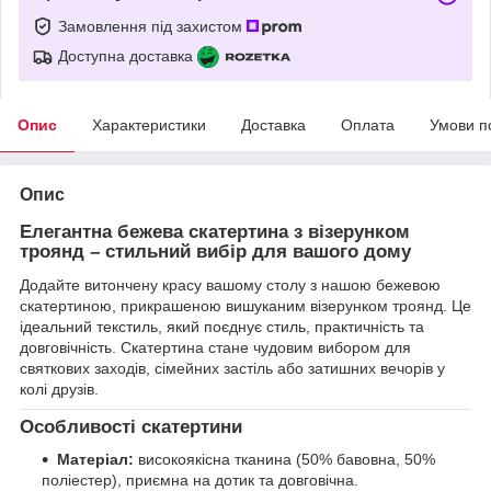
Замовлення під захистом
Доступна доставка
Опис
Характеристики
Доставка
Оплата
Умови п
Опис
Елегантна бежева скатертина з візерунком
троянд – стильний вибір для вашого дому
Додайте витончену красу вашому столу з нашою бежевою
скатертиною, прикрашеною вишуканим візерунком троянд. Це
ідеальний текстиль, який поєднує стиль, практичність та
довговічність. Скатертина стане чудовим вибором для
святкових заходів, сімейних застіль або затишних вечорів у
колі друзів.
Особливості скатертини
Матеріал:
високоякісна тканина (50% бавовна, 50%
поліестер), приємна на дотик та довговічна.