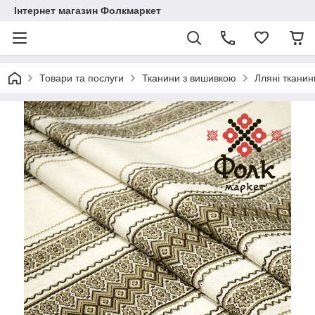
Інтернет магазин Фолкмаркет
Товари та послуги
Тканини з вишивкою
Лляні тканин