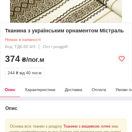
Тканина з українським орнаментом Містраль
Немає в наявності
Код: ТДК-60 4/3
Опт і роздріб
374
₴/пог.м
244 ₴
від 40 пог.м
Опис
Характеристики
Доставка
Оплата
Умови п
Опис
Основа всіх тканин з розділу
Тканини з вишивкою лляні
має
колір необробленого льону (світло-сірі відтінки кольору екрю).