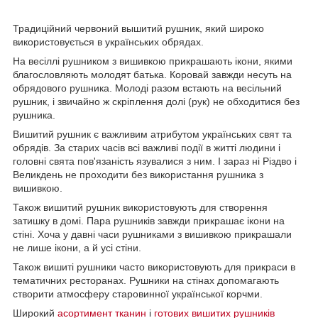
Традиційний червоний вышитий рушник, який широко
використовується в українських обрядах.
На весіллі рушником з вишивкою прикрашають ікони, якими
благословляють молодят батька. Коровай завжди несуть на
обрядового рушника. Молоді разом встають на весільний
рушник, і звичайно ж скріплення долі (рук) не обходитися без
рушника.
Вишитий рушник є важливим атрибутом українських свят та
обрядів. За старих часів всі важливі події в житті людини і
головні свята пов'язаність язувалися з ним. І зараз ні Різдво і
Великдень не проходити без використання рушника з
вишивкою.
Також вишитий рушник використовують для створення
затишку в домі. Пара рушників завжди прикрашає ікони на
стіні. Хоча у давні часи рушниками з вишивкою прикрашали
не лише ікони, а й усі стіни.
Також вишиті рушники часто використовують для прикраси в
тематичних ресторанах. Рушники на стінах допомагають
створити атмосферу старовинної української корчми.
Широкий
асортимент тканин
і
готових вишитих рушників