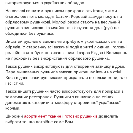
використовується в українських обрядах.
На весіллі вишитим рушником прикрашають ікони, якими
благословляють молодят батьки. Коровай завжди несуть на
обрядовому рушникові. Молоді разом стають на весільний
рушник з вишивкою, і звичайно ж зв'язування долі (рук) не
обходиться без рушника.
Вишитий рушник є важливим атрибутом українських свят та
обрядів. У старовину всі важливі події в житті людини і головні
релігійні свята були пов'язані з ним. І зараз Різдво і Великдень
не проходить без використання обрядового рушника.
Також рушник використовують для створення затишку в домі.
Пара вышиваных рушників завжди прикрашає ікони на стіні.
Хоча в давні часи рушниками прикрашали не тільки ікони, але
і всі стіни.
Також вишиті рушники часто використовують для прикраси в
тематичних ресторанах. Рушники з вишивкою на стінах
допомагають створити атмосферу старовинної української
корчми.
Широкий
асортимент тканин
і
готових рушників
дозволить
вибрати те, що потрібне саме Вам