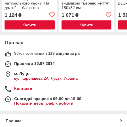
натурального льону "На
вишивкою "Дерево життя"
рушн
долю" — блакитна
180х32 см
вишивка, 180×32 см
1 124
1 071
1 5
₴
₴
Купити
Купити
Про нас
93% позитивних з 119 відгуків за рік
Працює з 30.07.2014
м. Луцьк
вул Карбишева 2А, Луцьк, Україна
Контакти
Сьогодні працює з 09:00 до 19:00
Показати весь графік роботи
Про нас