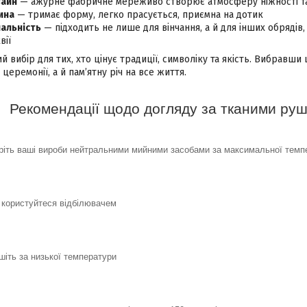
зайн
— ажурне фабричне мереживо створює атмосферу ніжності та
ина
— тримає форму, легко прасується, приємна на дотик
альність
— підходить не лише для вінчання, а й для інших обрядів,
вії
й вибір для тих, хто цінує традиції, символіку та якість. Вибравш
церемонії, а й пам’ятну річ на все життя.
Рекомендації щодо догляду за тканими ру
ріть ваші вироби нейтральними мийними засобами за максимальної темп
 користуйтеся відбілювачем
шіть за низької температури