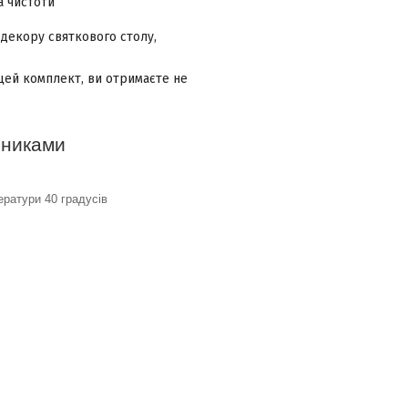
 чистоти
 декору святкового столу,
и цей комплект, ви отримаєте не
шниками
ератури 40 градусів