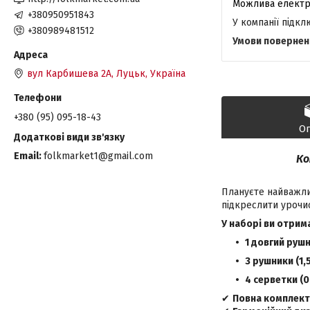
+380950951843
У компанії підк
+380989481512
вул Карбишева 2А, Луцьк, Україна
+380 (95) 095-18-43
О
Email
folkmarket1@gmail.com
Ко
Плануєте найважли
підкреслити урочис
У наборі ви отрим
1 довгий рушни
3 рушники (1,5
4 серветки (0,
✔
Повна комплект