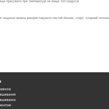
аще прасувати при температурі не вище 150 градусів
я чищення можна використовувати чистий бензин, спирт,
хлорний гетиле
и
шивкою
вишивання
вишиванок
аментом