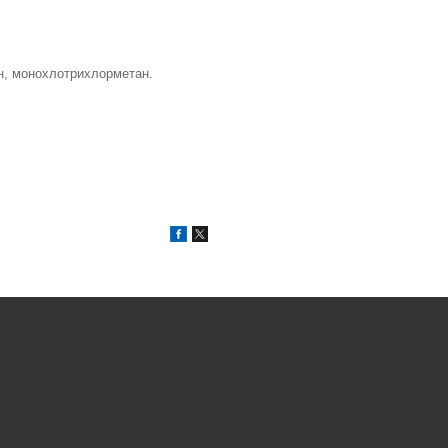
н, монохлотрихлорметан.