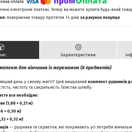
лючені електронні платежі. Тепер ви можете купити будь-який това
повернення товару протягом 14 днів
за рахунок покупця
пис
Характеристики
Ін
мплект для вінчання із мереживом (8 предметів)
віший день у своєму житті? Цей вишуканий
комплект рушників дл
тість, чистоту та сакральність Таїнства шлюбу.
аєте все необхідне:
к (1,88 × 0,21 м)
6 × 0,30 м)
32 × 0,32 м)
ація
— рушники та серветки, які покривають усі потреби вінчальн