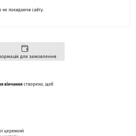
р не покидаючи сайту.
формація для замовлення
я вінчання
створено, щоб
ої церемонії