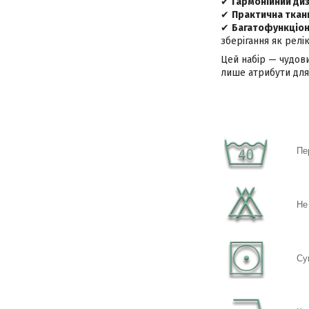
✔
Гармонійний ди
✔
Практична ткан
✔
Багатофункціон
зберігання як релік
Цей набір — чудови
лише атрибути для 
Пе
Не
Су