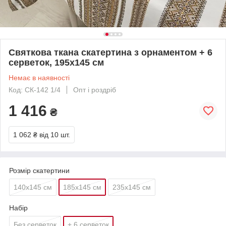
Святкова ткана скатертина з орнаментом + 6
серветок, 195х145 см
Немає в наявності
Код: СК-142 1/4
Опт і роздріб
1 416
₴
1 062 ₴
від 10 шт.
Розмір скатертини
140х145 см
185х145 см
235х145 см
Набір
Без серветок
+ 6 серветок