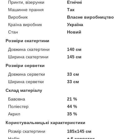
Принти, візерунки
Етнічні
Машинне прання
Так
Виробник
Власне виробництво
Країна виробник
Україна
Стан
Новий
Розміри скатертини
Довжина скатертини
140 см
Ширина скатертини
145 см
Розміри серветки
Довжина серветки
33 см
Ширина серветки
33 см
Склад матеріалу
Бавовна
21 %
Поліестер
44 %
Акрил
35 %
Користувальницькі характеристики
Розмір скатертини
185х145 см
Набір
+ 6 серветок