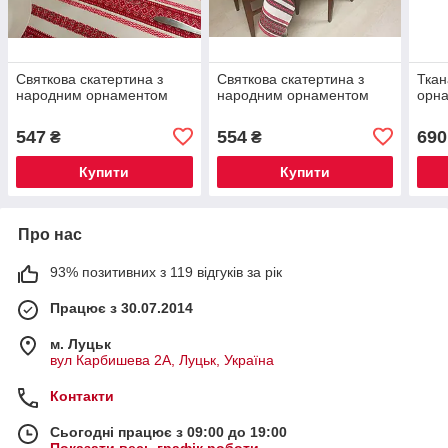
Святкова скатертина з
Святкова скатертина з
Ткан
народним орнаментом
народним орнаментом
орн
547
554
690
₴
₴
Купити
Купити
Про нас
93% позитивних з 119 відгуків за рік
Працює з 30.07.2014
м. Луцьк
вул Карбишева 2А, Луцьк, Україна
Контакти
Сьогодні працює з 09:00 до 19:00
Показати весь графік роботи