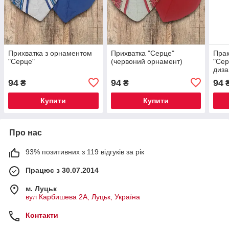
Прихватка з орнаментом
Прихватка "Серце"
Прак
"Серце"
(червоний орнамент)
"Сер
диз
94
94
94
₴
₴
Купити
Купити
Про нас
93% позитивних з 119 відгуків за рік
Працює з 30.07.2014
м. Луцьк
вул Карбишева 2А, Луцьк, Україна
Контакти