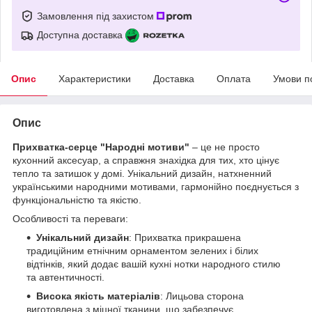
Замовлення під захистом
Доступна доставка
Опис
Характеристики
Доставка
Оплата
Умови п
Опис
Прихватка-серце "Народні мотиви"
– це не просто
кухонний аксесуар, а справжня знахідка для тих, хто цінує
тепло та затишок у домі. Унікальний дизайн, натхненний
українськими народними мотивами, гармонійно поєднується з
функціональністю та якістю.
Особливості та переваги:
Унікальний дизайн
: Прихватка прикрашена
традиційним етнічним орнаментом зелених і білих
відтінків, який додає вашій кухні нотки народного стилю
та автентичності.
Висока якість матеріалів
: Лицьова сторона
виготовлена з міцної тканини, що забезпечує