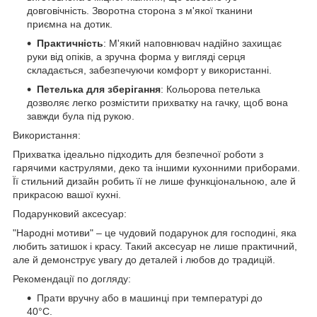
довговічність. Зворотна сторона з м'якої тканини
приємна на дотик.
Практичність
: М'який наповнювач надійно захищає
руки від опіків, а зручна форма у вигляді серця
складається, забезпечуючи комфорт у використанні.
Петелька для зберігання
: Кольорова петелька
дозволяє легко розмістити прихватку на гачку, щоб вона
завжди була під рукою.
Використання:
Прихватка ідеально підходить для безпечної роботи з
гарячими каструлями, деко та іншими кухонними приборами.
Її стильний дизайн робить її не лише функціональною, але й
прикрасою вашої кухні.
Подарунковий аксесуар:
"Народні мотиви" – це чудовий подарунок для господині, яка
любить затишок і красу. Такий аксесуар не лише практичний,
але й демонструє увагу до деталей і любов до традицій.
Рекомендації по догляду:
Прати вручну або в машинці при температурі до
40°C.