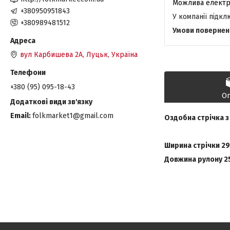
+380950951843
У компанії підк
+380989481512
вул Карбишева 2А, Луцьк, Україна
+380 (95) 095-18-43
О
Email
folkmarket1@gmail.com
Оздобна стрічка 
Ширина стрічки
29
Довжина рулону 2