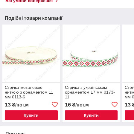
Всі умови повернення
Подібні товари компанії
Стрічка металевою
Стрічка з українським
Стрі
ниткою з орнаментом 11
орнаментом 17 мм 0173-
нитк
мм 0113-6
11
мм 0
13
16
13
₴/пог.м
₴/пог.м
₴
Купити
Купити
Про нас