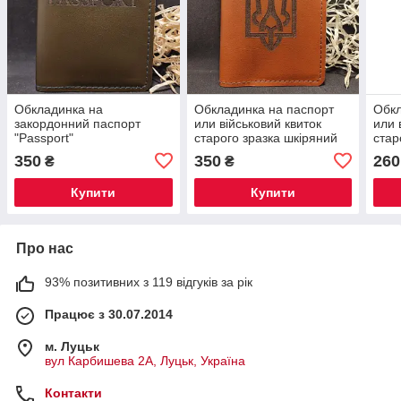
Обкладинка на
Обкладинка на паспорт
Обкл
закордонний паспорт
или військовий квиток
или 
"Passport"
старого зразка шкіряний
стар
"Тризуб"
"Три
350
350
260
₴
₴
Купити
Купити
Про нас
93% позитивних з 119 відгуків за рік
Працює з 30.07.2014
м. Луцьк
вул Карбишева 2А, Луцьк, Україна
Контакти