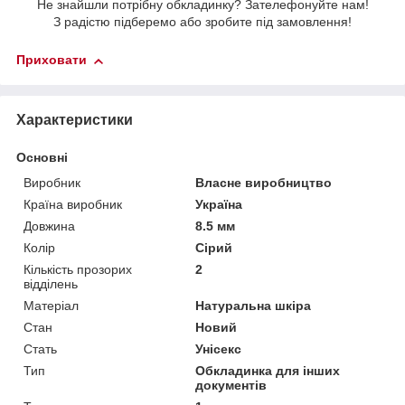
Не знайшли потрібну обкладинку? Зателефонуйте нам!
З радістю підберемо або зробите під замовлення!
Приховати
Характеристики
Основні
Виробник
Власне виробництво
Країна виробник
Україна
Довжина
8.5 мм
Колір
Сірий
Кількість прозорих
2
відділень
Матеріал
Натуральна шкіра
Стан
Новий
Стать
Унісекс
Тип
Обкладинка для інших
документів