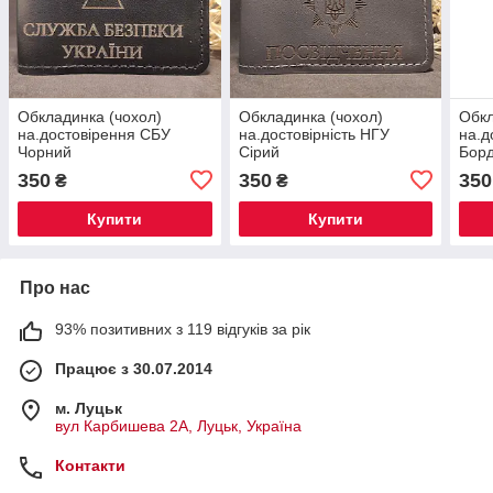
Обкладинка (чохол)
Обкладинка (чохол)
Обкл
на.достовірення СБУ
на.достовірність НГУ
на.д
Чорний
Сірий
Бор
350
350
350
₴
₴
Купити
Купити
Про нас
93% позитивних з 119 відгуків за рік
Працює з 30.07.2014
м. Луцьк
вул Карбишева 2А, Луцьк, Україна
Контакти