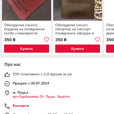
Обкладинка (чохол)
Обкладинка (чохол,
Обкл
бордова на посвідчення
обгортка) на паспорт
посв
особи з інвалідністю
посвідчення офіцера зі
держ
внаслідок війни ( інваліда
справжньої шкіри
(гос
350
350
350
₴
₴
війни )
Купити
Купити
Про нас
93% позитивних з 119 відгуків за рік
Працює з 30.07.2014
м. Луцьк
вул Карбишева 2А, Луцьк, Україна
Контакти