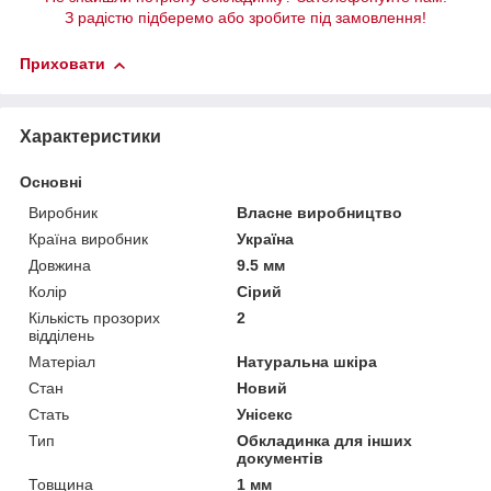
З радістю підберемо або зробите під замовлення!
Приховати
Характеристики
Основні
Виробник
Власне виробництво
Країна виробник
Україна
Довжина
9.5 мм
Колір
Сірий
Кількість прозорих
2
відділень
Матеріал
Натуральна шкіра
Стан
Новий
Стать
Унісекс
Тип
Обкладинка для інших
документів
Товщина
1 мм