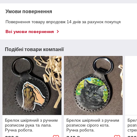
Умови повернення
Повернення товару впродовж 14 днів за рахунок покупця
Всі умови повернення
Подібні товари компанії
Брелок шкіряний з ручним
Брелок шкіряний з ручним
Брел
розписом рука та лапа.
розписом сірого кота.
розп
Ручна робота.
Ручна робота.
стре