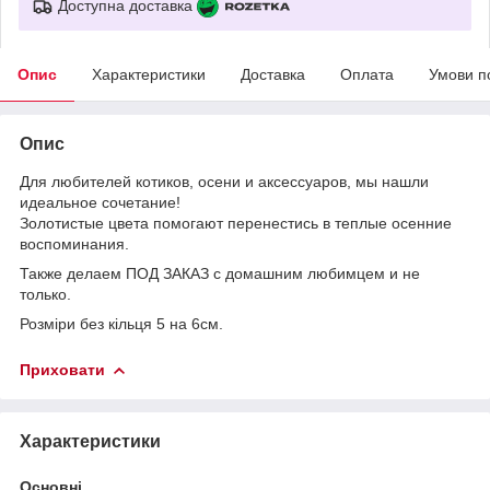
Доступна доставка
Опис
Характеристики
Доставка
Оплата
Умови п
Опис
Для любителей котиков, осени и аксессуаров, мы нашли
идеальное сочетание!
Золотистые цвета помогают перенестись в теплые осенние
воспоминания.
Также делаем ПОД ЗАКАЗ с домашним любимцем и не
только.
Розміри без кільця 5 на 6см.
Приховати
Характеристики
Основні