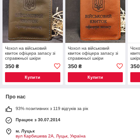
Чохол на військовий
Чохол на військовий
Чохо
квиток офіцера запасу зі
квиток офіцера запасу зі
квит
справжньої шкіри
справжньої шкіри
шкір
350
350
350
₴
₴
Купити
Купити
Про нас
93% позитивних з 119 відгуків за рік
Працює з 30.07.2014
м. Луцьк
вул Карбишева 2А, Луцьк, Україна