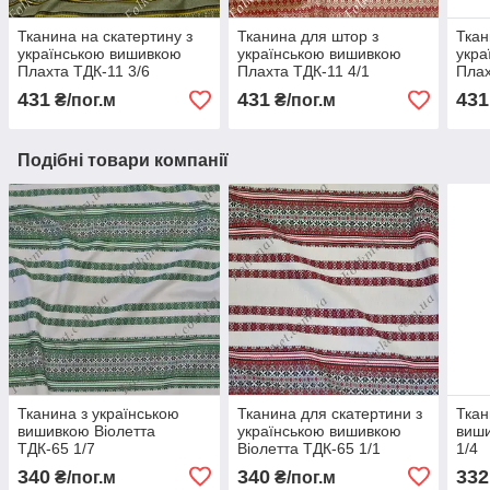
Тканина на скатертину з
Тканина для штор з
Ткан
українською вишивкою
українською вишивкою
укра
Плахта ТДК-11 3/6
Плахта ТДК-11 4/1
Плах
431
431
431
₴/пог.м
₴/пог.м
Подібні товари компанії
Тканина з українською
Тканина для скатертини з
Ткан
вишивкою Віолетта
українською вишивкою
виши
ТДК-65 1/7
Віолетта ТДК-65 1/1
1/4
340
340
332
₴/пог.м
₴/пог.м