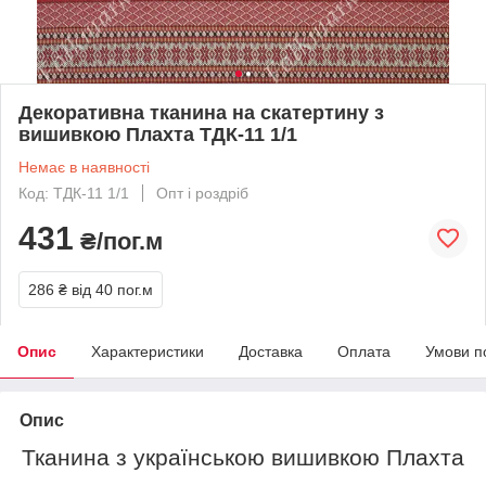
Декоративна тканина на скатертину з
вишивкою Плахта ТДК-11 1/1
Немає в наявності
Код: ТДК-11 1/1
Опт і роздріб
431
₴/пог.м
286 ₴
від 40 пог.м
Опис
Характеристики
Доставка
Оплата
Умови п
Опис
Тканина з українською вишивкою Плахта