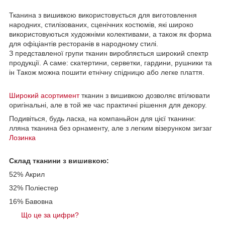
Тканина з вишивкою використовується для виготовлення
народних, стилізованих, сценічних костюмів, які широко
використовуються художніми колективами, а також як форма
для офіціантів ресторанів в народному стилі.
З представленої групи тканин виробляється широкий спектр
продукції. А саме: скатертини, серветки, гардини, рушники та
ін Також можна пошити етнічну спідницю або легке плаття.
Широкий асортимент
тканин з вишивкою дозволяє втілювати
оригінальні, але в той же час практичні рішення для декору.
Подивіться, будь ласка, на компаньйон для цієї тканини:
лляна тканина без орнаменту, але з легким візерунком зигзаг
Лозинка
Склад тканини з вишивкою:
52% Акрил
32% Поліестер
16% Бавовна
Що це за цифри?