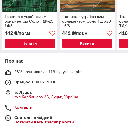
Тканина з українським
Тканина з українським
Ткан
орнаментом Соло ТДК-29
орнаментом Соло ТДК-29
орн
14/3
16/8
ТДК-
442
442
416
₴/пог.м
₴/пог.м
Купити
Купити
Про нас
93% позитивних з 119 відгуків за рік
Працює з 30.07.2014
м. Луцьк
вул Карбишева 2А, Луцьк, Україна
Контакти
Сьогодні вихідний
Показати весь графік роботи