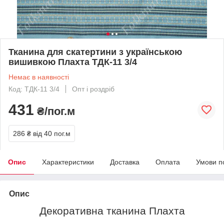
Тканина для скатертини з українською
вишивкою Плахта ТДК-11 3/4
Немає в наявності
Код: ТДК-11 3/4
Опт і роздріб
431
₴/пог.м
286 ₴
від 40 пог.м
Опис
Характеристики
Доставка
Оплата
Умови п
Опис
Декоративна тканина Плахта