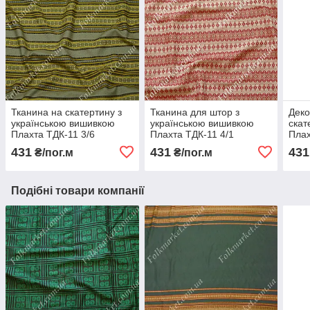
Тканина на скатертину з
Тканина для штор з
Деко
українською вишивкою
українською вишивкою
скат
Плахта ТДК-11 3/6
Плахта ТДК-11 4/1
Плах
431
431
431
₴/пог.м
₴/пог.м
Подібні товари компанії