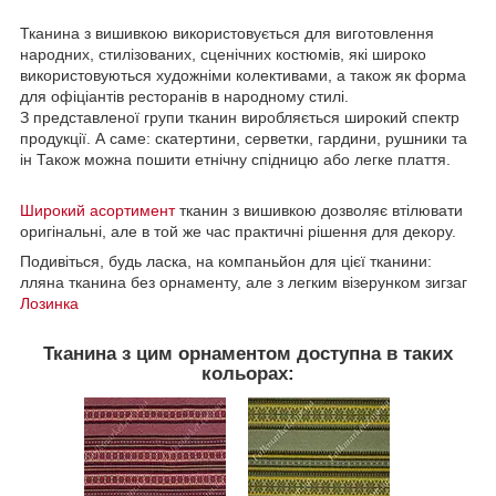
Тканина з вишивкою використовується для виготовлення
народних, стилізованих, сценічних костюмів, які широко
використовуються художніми колективами, а також як форма
для офіціантів ресторанів в народному стилі.
З представленої групи тканин виробляється широкий спектр
продукції. А саме: скатертини, серветки, гардини, рушники та
ін Також можна пошити етнічну спідницю або легке плаття.
Широкий асортимент
тканин з вишивкою дозволяє втілювати
оригінальні, але в той же час практичні рішення для декору.
Подивіться, будь ласка, на компаньйон для цієї тканини:
лляна тканина без орнаменту, але з легким візерунком зигзаг
Лозинка
Тканина з цим орнаментом доступна в таких
кольорах: