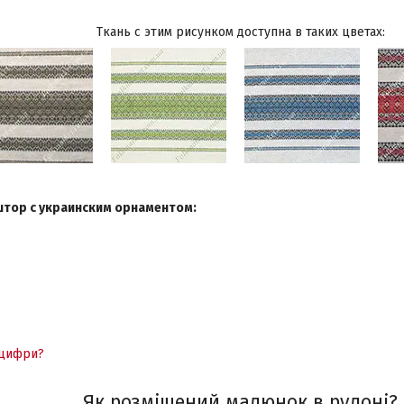
Ткань с этим рисунком доступна в таких цветах:
штор с украинским орнаментом:
 цифри?
Як розміщений
малюнок в рулоні?