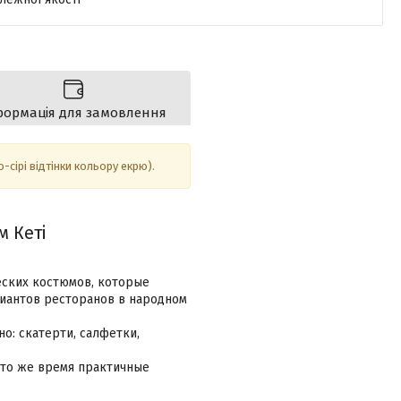
формація для замовлення
-сірі відтінки кольору екрю).
м Кеті
еских костюмов, которые
иантов ресторанов в народном
о: скатерти, салфетки,
 то же время практичные