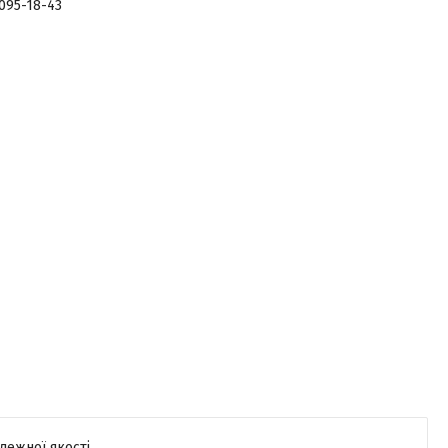
 095-18-43
лежної якості