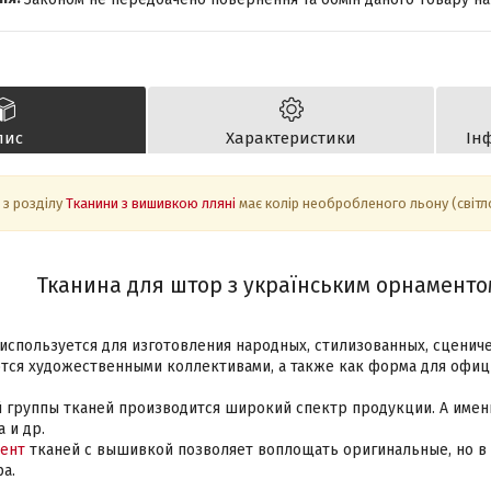
пис
Характеристики
Ін
 з розділу
Тканини з вишивкою лляні
має колір необробленого льону (світло
Тканина для штор з українським орнаменто
используется для изготовления народных, стилизованных, сценич
тся художественными коллективами, а также как форма для офиц
 группы тканей производится широкий спектр продукции. А именн
 и др.
ент
тканей с вышивкой позволяет воплощать оригинальные, но в
а.