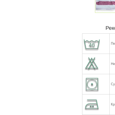
Рек
Пе
Не
Су
Кр