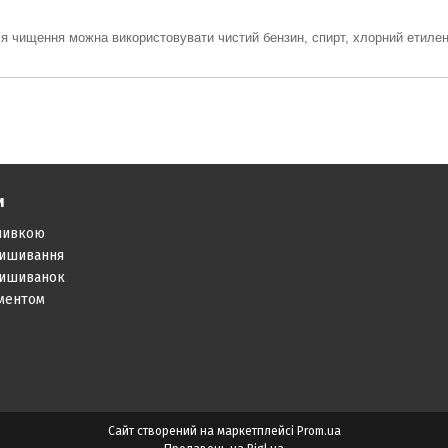
я чищення можна використовувати чистий бензин, спирт,
хлорний етиле
и
шивкою
вишивання
вишиванок
аментом
Сайт створений на маркетплейсі
Prom.ua