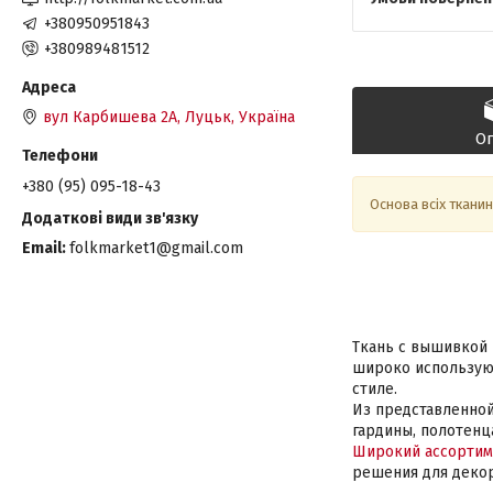
+380950951843
+380989481512
вул Карбишева 2А, Луцьк, Україна
О
+380 (95) 095-18-43
Основа всіх тканин
Email
folkmarket1@gmail.com
Ткань с вышивкой 
широко использую
стиле.
Из представленной
гардины, полотенца
Широкий ассортим
решения для декор