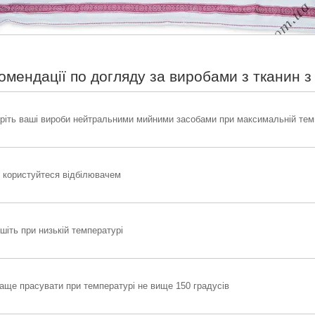
омендації по догляду за виробами з тканин 
ріть ваші вироби нейтральними мийними засобами при максимальній темп
 користуйтеся відбілювачем
шіть при низькій температурі
аще прасувати при температурі не вище 150 градусів