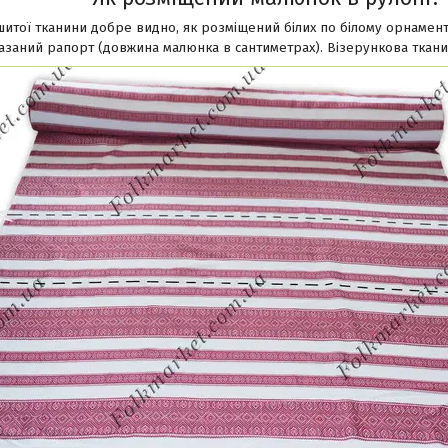
ишитої тканини добре видно, як розміщений білих по білому орнамент
азаний рапорт (довжина малюнка в сантиметрах). Візерункова ткани