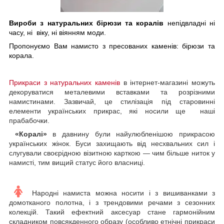
Вироби з натуральних бірюзи та коралів
непідвладні ні
часу, ні віку, ні віянням моди.
Пропонуємо Вам намисто з пресованих каменів: бірюзи та
корала.
Прикраси з натуральних каменів
в інтернет-магазині можуть
декоруватися металевими вставками та розрізними
намистинами. Зазвичай, це стилізація під старовинні
елементи українських прикрас, які носили ще наші
прабабочки.
«Коралі»
в давнину були найулюбленішою прикрасою
українських жінок. Буси захищають від несхвальних сил і
слугували своєрідною візитною карткою — чим більше ниток у
намисті, тим вищий статус його власниці.
Народні намиста можна носити і з вишиванками з
домотканого полотна, і з трендовими речами з сезонних
колекцій. Такий ефектний аксесуар стане гармонійним
складником повсякденного образу (особливо етнічні прикраси