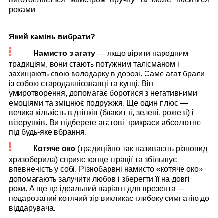
роками.
Який камінь вибрати?
Намисто з агату
— якщо вірити народним
традиціям, вони стають потужним талісманом і
захищають свою володарку в дорозі. Саме агат брали
із собою стародавніознавці та купці. Він
умиротворення, допомагає боротися з негативними
емоціями та зміцнює подружжя. Ще один плюс —
велика кількість відтінків (блакитні, зелені, рожеві) і
візерунків. Ви підберете агатові прикраси абсолютно
під будь-яке вбрання.
Котяче око
(традиційно так називають різновид
хризоберила) сприяє концентрації та збільшує
впевненість у собі. Різнобарвні намисто «котяче око»
допомагають залучити любов і зберегти її на довгі
роки. А ще це ідеальний варіант для презента —
подарований котячий зір викликає глибоку симпатію до
віддарувача.