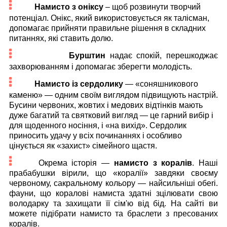
Намисто з оніксу
– щоб розвинути творчий
потенціал. Онікс, який використовується як талісман,
допомагає прийняти правильне рішення в складних
питаннях, які ставить долю.
Бурштин
надає спокій, перешкоджає
захворюванням і допомагає зберегти молодість.
Намисто із сердолику
— «соняшникового
каменю» — одним своїм виглядом підвищують настрій.
Бусини червоних, жовтих і медових відтінків мають
дуже багатий та святковий вигляд — це гарний вибір і
для щоденного носіння, і «на вихід». Сердолик
приносить удачу у всіх починаннях і особливо
цінується як «захист» сімейного щастя.
Окрема історія —
намисто з коралів
. Наші
прабабушки вірили, що «коралії» завдяки своєму
червоному, сакральному кольору — найсильніші обеri.
фауни, що коралові намиста здатні зцілювати свою
володарку та захищати її сім'ю від бід. На сайті ви
можете підібрати намисто та браслети з пресованих
коралів.