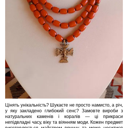
Цінять унікальність? Шукаєте не просто намисто, а річ,
у яку закладено глибокий сенс? Замовте вироби з
натуральних каменів і коралів — ці прикраси
непідвладні часу, віку та віянням моди. Кожен предмет
виготовляється майстром вручну та може носитися