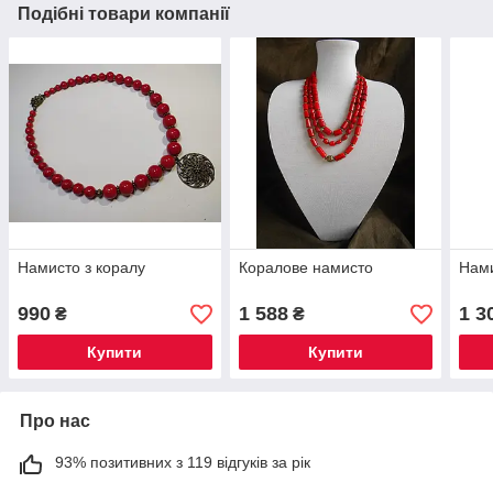
Подібні товари компанії
Намисто з коралу
Коралове намисто
Нами
990
1 588
1 3
₴
₴
Купити
Купити
Про нас
93% позитивних з 119 відгуків за рік