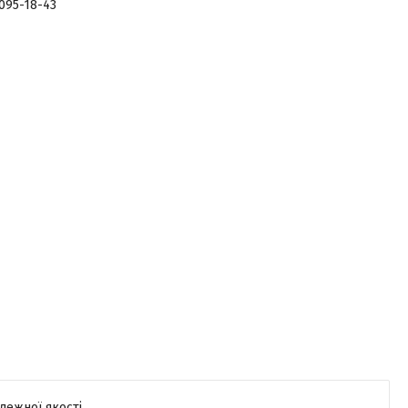
 095-18-43
лежної якості