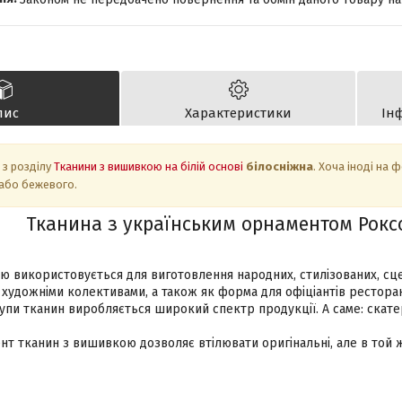
пис
Характеристики
Ін
 з розділу
Тканини з вишивкою на білій основі
білосніжна
. Хоча іноді на 
 або бежевого.
Тканина з українським орнаментом
Рокс
ю використовується для виготовлення народних, стилізованих, сце
художніми колективами, а також як форма для офіціантів ресторан
упи тканин виробляється широкий спектр продукції. А саме: скате
т тканин з вишивкою дозволяє втілювати оригінальні, але в той ж