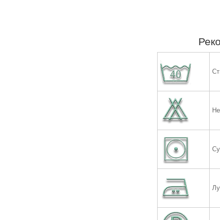
Реко
Ст
Не
Су
Лу