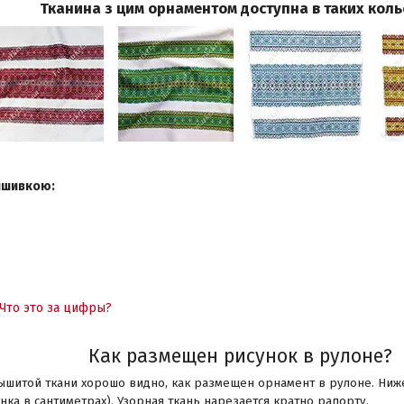
Тканина з цим орнаментом доступна в таких коль
вишивкою:
Что это за цифры?
Как размещен
рисунок в рулоне?
ышитой ткани хорошо видно, как размещен орнамент в рулоне. Ниже
нка в сантиметрах). Узорная ткань нарезается кратно рапорту.