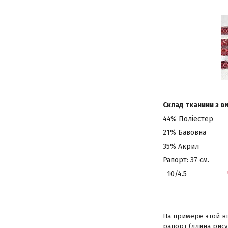
Склад тканини з 
44% Поліестер
21% Бавовна
35% Акрил
Рапорт: 37 см.
10/4.5
На примере этой в
рапорт (длина рису