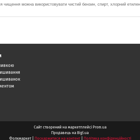
я чищення можна використовувати чистий бензин, спирт,
хлорний етилен
и
шивкою
вишивання
вишиванок
аментом
Сайт створений на маркетплейсі
Prom.ua
Продавець на Bigl.ua
Фолкмаркет |
Поскаржитися на контент
|
Політика конфіденційності