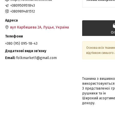
+380950951843
+380989481512
вул Карбишева 2А, Луцьк, Україна
О
+380 (95) 095-18-43
Основа всіх тканин
відтінком синього
Email
folkmarket1@gmail.com
Тканина з вишивко
використовуються 
З представленої гр
рушники та ін
Широкий асортимен
декору.