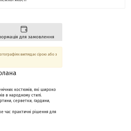
формація для замовлення
фотографіях виглядає сірою або з
олана
нічних костюмів, які широко
ів в народному стилі.
ртини, серветки, гардини,
е час практичні рішення для