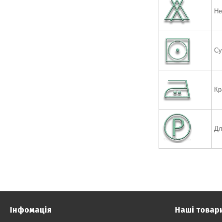
Не
Су
Кр
Дл
Інфомація
Наші товар