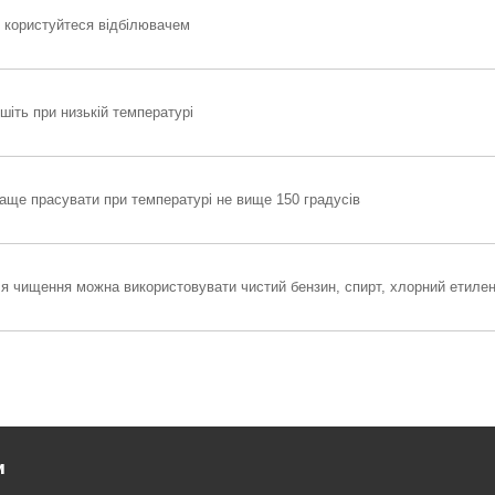
 користуйтеся відбілювачем
шіть при низькій температурі
аще прасувати при температурі не вище 150 градусів
я чищення можна використовувати чистий бензин, спирт,
хлорний етиле
и