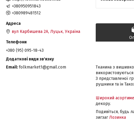
+380950951843
+380989481512
вул Карбишева 2А, Луцьк, Україна
О
+380 (95) 095-18-43
Тканина з вишивко
Email
folkmarket1@gmail.com
використовуються 
З представленої гр
рушники та ін Тако
Широкий асортиме
декору.
Подивіться, будь л
зигзаг
Лозинка