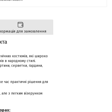
формація для замовлення
хта
нічних костюмів, які широко
ів в народному стилі.
ртини, серветки, гардини,
же час практичні рішення для
, але з легким візерунком
орах: