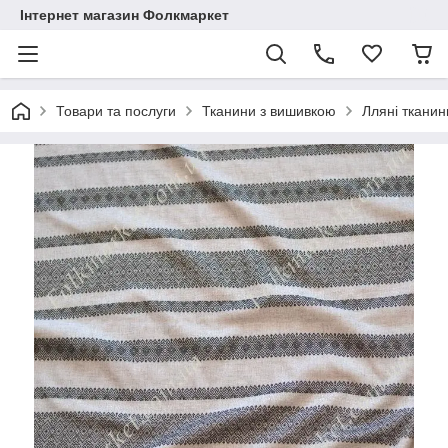
Інтернет магазин Фолкмаркет
Товари та послуги
Тканини з вишивкою
Лляні тканин