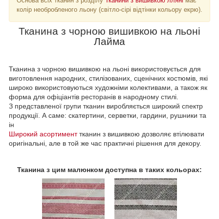
Основа всіх тканин з розділу
Тканини з вишивкою лляні
має
колір необробленого льону (світло-сірі відтінки кольору екрю).
Тканина з чорною вишивкою на льоні
Лайма
Тканина з чорною вишивкою на льоні використовується для
виготовлення народних, стилізованих, сценічних костюмів, які
широко використовуються художніми колективами, а також як
форма для офіціантів ресторанів в народному стилі.
З представленої групи тканин виробляється широкий спектр
продукції. А саме: скатертини, серветки, гардини, рушники та
ін
Широкий асортимент
тканин з вишивкою дозволяє втілювати
оригінальні, але в той же час практичні рішення для декору.
Тканина з цим малюнком доступна в таких кольорах: