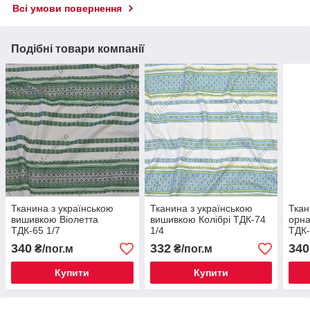
Всі умови повернення
Подібні товари компанії
Тканина з українською
Тканина з українською
Ткан
вишивкою Віолетта
вишивкою Колібрі ТДК-74
орн
ТДК-65 1/7
1/4
ТДК-
340
332
340
₴/пог.м
₴/пог.м
Купити
Купити