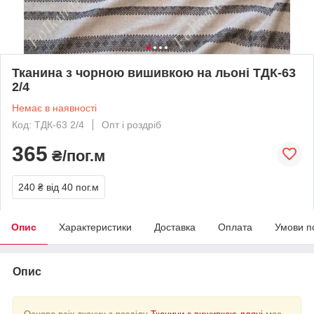
Тканина з чорною вишивкою на льоні ТДК-63
2/4
Немає в наявності
Код: ТДК-63 2/4
Опт і роздріб
365
₴/пог.м
240 ₴
від 40 пог.м
Опис
Характеристики
Доставка
Оплата
Умови п
Опис