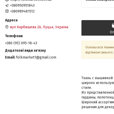
+380950951843
+380989481512
вул Карбишева 2А, Луцьк, Україна
О
+380 (95) 095-18-43
Основа всіх тканин
відтінком синього
Email
folkmarket1@gmail.com
Ткань с вышивкой 
широко использую
стиле.
Из представленной
гардины, полотенца
Широкий ассортиме
решения для декор