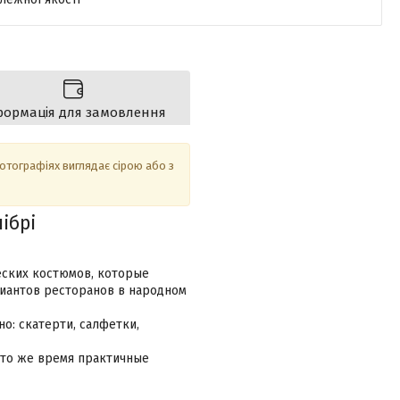
формація для замовлення
фотографіях виглядає сірою або з
ібрі
еских костюмов, которые
иантов ресторанов в народном
о: скатерти, салфетки,
 то же время практичные