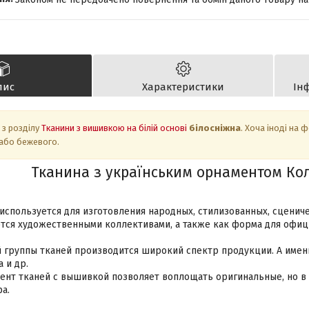
пис
Характеристики
Ін
 з розділу
Тканини з вишивкою на білій основі
білосніжна
. Хоча іноді на 
 або бежевого.
Тканина з українським орнаментом
Кол
используется для изготовления народных, стилизованных, сценич
тся художественными коллективами, а также как форма для офиц
 группы тканей производится широкий спектр продукции. А именн
 и др.
нт тканей с вышивкой позволяет воплощать оригинальные, но в
а.