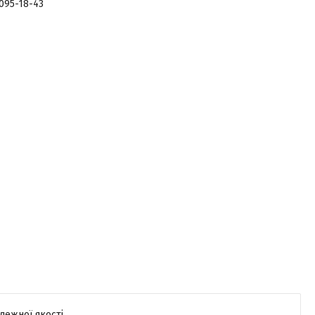
 095-18-43
лежної якості