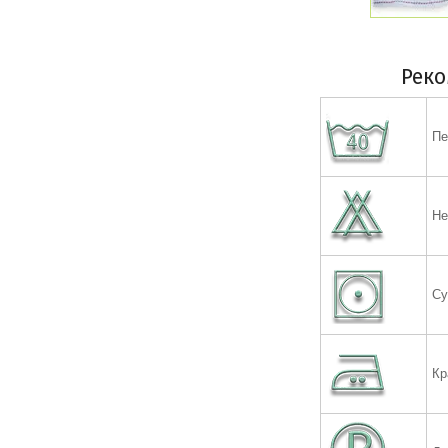
Реко
Пе
Не
Су
Кр