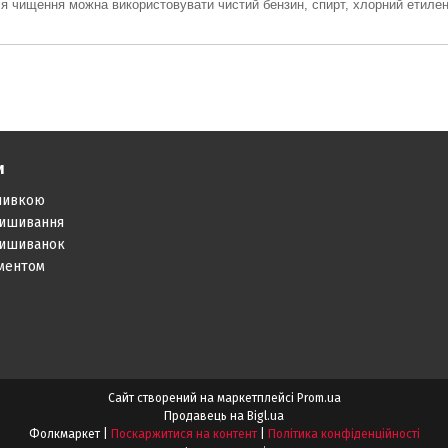
я чищення можна використовувати чистий бензин, спирт,
хлорний етиле
и
шивкою
вишивання
вишиванок
аментом
Сайт створений на маркетплейсі
Prom.ua
Продавець на Bigl.ua
Фолкмаркет |
Поскаржитися на контент
|
Політика конфіденційності