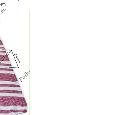
орту.