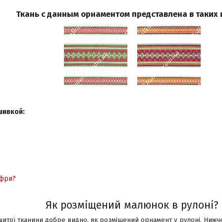
Ткань с данным орнаментом представлена в таких 
шивкой:
ифри?
Як розміщений
малюнок в рулоні?
ишитої тканини добре видно, як розміщений орнамент у рулоні. Нижч