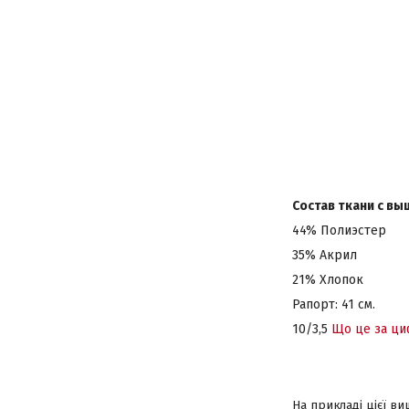
Состав ткани с вы
44% Полиэстер
35% Акрил
21% Хлопок
Рапорт: 41 см.
10/3,5
Що це за ц
На прикладі цієї в