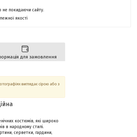
р не покидаючи сайту.
лежної якості
формація для замовлення
фотографіях виглядає сірою або з
ційна
нічних костюмів, які широко
ів в народному стилі.
ртини, серветки, гардини,