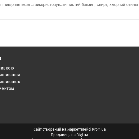
я чищення можна використовувати чистий бензин, спирт,
хлорний етилен
и
шивкою
вишивання
вишиванок
аментом
Сайт створений на маркетплейсі
Prom.ua
Продавець на Bigl.ua