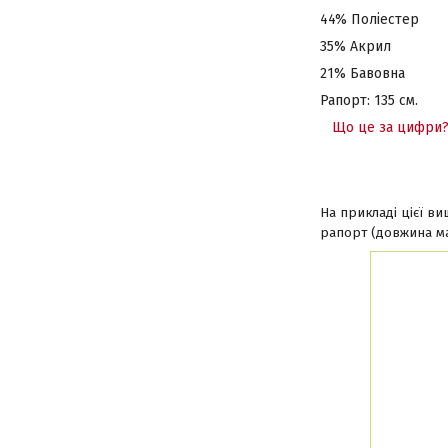
44% Поліестер
35% Акрил
21% Бавовна
Рапорт: 135 см.
Що це за цифри
На прикладі цієї в
рапорт (довжина ма