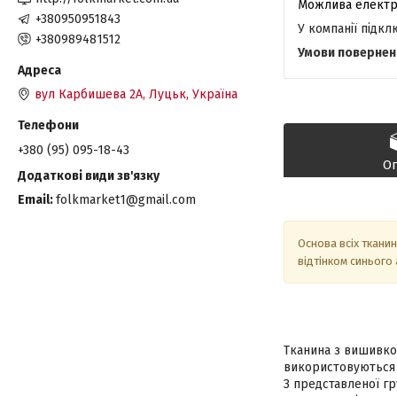
+380950951843
У компанії підк
+380989481512
вул Карбишева 2А, Луцьк, Україна
+380 (95) 095-18-43
О
Email
folkmarket1@gmail.com
Основа всіх тканин
відтінком синього
Тканина з вишивко
використовуються 
З представленої гр