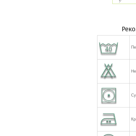
Реко
Пе
Не
Су
Кр