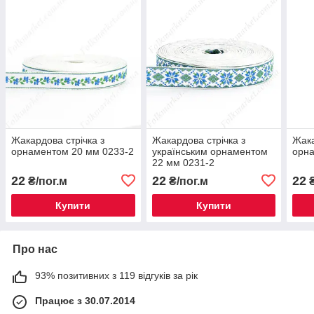
Жакардова стрічка з
Жакардова стрічка з
Жака
орнаментом 20 мм 0233-2
українським орнаментом
орна
22 мм 0231-2
22
22
22
₴/пог.м
₴/пог.м
₴
Купити
Купити
Про нас
93% позитивних з 119 відгуків за рік
Працює з 30.07.2014