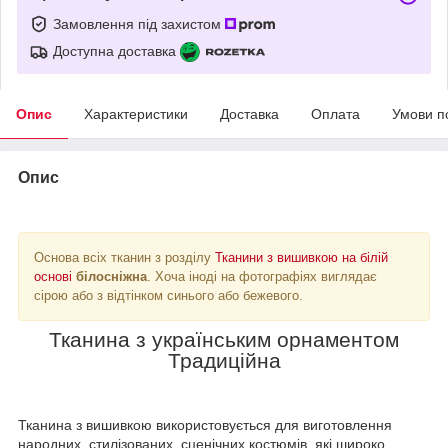
Замовлення під захистом
Доступна доставка
Опис
Характеристики
Доставка
Оплата
Умови п
Опис
Основа всіх тканин з розділу
Тканини з вишивкою на білій
основі
білосніжна
. Хоча іноді на фотографіях виглядає
сірою або з відтінком синього або бежевого.
Тканина з українським орнаментом
Традиційна
Тканина з вишивкою використовується для виготовлення
народних, стилізованих, сценічних костюмів, які широко