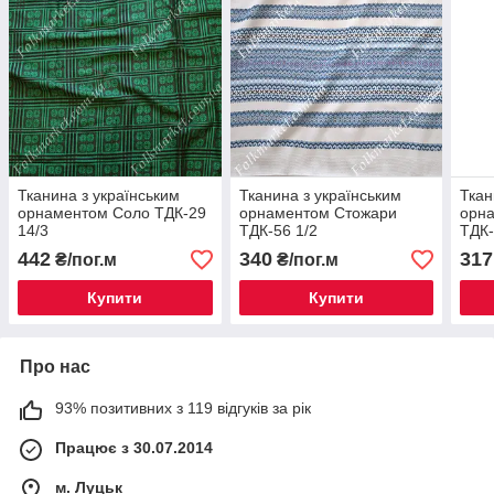
Тканина з українським
Тканина з українським
Ткан
орнаментом Соло ТДК-29
орнаментом Стожари
орна
14/3
ТДК-56 1/2
ТДК-
442
340
317
₴/пог.м
₴/пог.м
Купити
Купити
Про нас
93% позитивних з 119 відгуків за рік
Працює з 30.07.2014
м. Луцьк