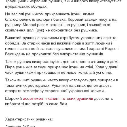
Традиційний червоний рушник, який широко використовується
в українських обрядах.
На весіллі рушником прикрашають ікони, якими
благословляють молодят батька. Коровай завжди несуть на
рушнику. Молоді разом встають на рушник, і звичайно ж
скріплення долі (рук) не обходитися без рушника.
Вишитий рушник є важливим атрибутом українських свят та
обрядів. За старих часів всі важливі події в житті людини і
головні свята пов'язаність язувалися з ним. І зараз ні Різдво і
Великдень не проходити без використання рушників.
Також рушник використовують для створення затишку в домі.
Пара рушників завжди прикрашає ікони на стіні. Хоча у давні
часи рушниками прикрашали не лише ікони, а й усі стіни.
Також вишиті рушники часто використовують для прикраси в
тематичних ресторанах. Рушники на стінах допомагають
створити атмосферу старовинної української корчми.
Широкий
асортимент тканин
і
готових рушників
дозволить
вибрати ті що потрібно саме Вам
Характеристики рушника:
Довжина 240 см