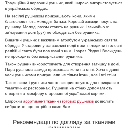
Традиційний червоний рушник, який широко використовується
в українських обрядах.
На весіллі рушником прикрашають ікони, якими
благословляють молодят батьки. Коровай завжди несуть на
рушнику. Молоді разом стають на рушник, і звичайно ж
зв'язування долі (рук) не обходиться без рушника.
Вишитий рушник є важливим атрибутом українських свят та
обрядів. У старовину всі важливі події в житті людини і головні
релігійні свята були пов'язані з ним. І зараз Різдво і Великдень
не проходить без використання рушників.
Також рушник використовують для створення затишку в домі.
Пара рушників завжди прикрашає ікони на стіні. Хоча в давні
часи рушниками прикрашали не тільки ікони, але і всі стіни.
Також вишиті рушники часто використовують для прикраси в
тематичних ресторанах. Рушники на стінах допомагають
створити атмосферу старовинної української корчми.
Широкий
асортимент тканин
і
готових рушників
дозволить
вибрати те, що потрібно саме Вам.
Рекомендації по догляду за тканими
рушниками