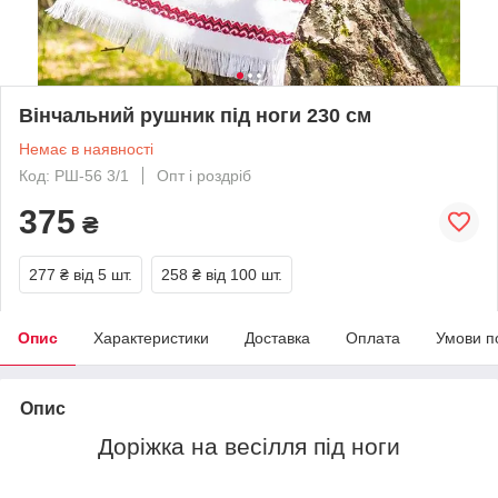
Вінчальний рушник під ноги 230 см
Немає в наявності
Код: РШ-56 3/1
Опт і роздріб
375
₴
277 ₴
від 5 шт.
258 ₴
від 100 шт.
Опис
Характеристики
Доставка
Оплата
Умови п
Опис
Доріжка на весілля під ноги