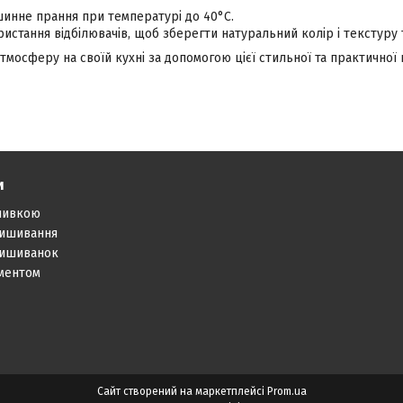
инне прання при температурі до 40°C.
истання відбілювачів, щоб зберегти натуральний колір і текстуру 
тмосферу на своїй кухні за допомогою цієї стильної та практичної
и
шивкою
вишивання
вишиванок
аментом
Сайт створений на маркетплейсі
Prom.ua