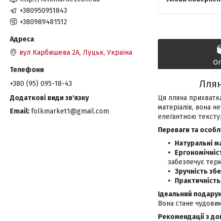
+380950951843
+380989481512
вул Карбишева 2А, Луцьк, Україна
О
Ллян
+380 (95) 095-18-43
Ця лляна прихватк
матеріалів, вона не
Email
folkmarket1@gmail.com
елегантною текстур
Переваги та особл
Натуральні м
Ергономічніс
забезпечує терм
Зручність збе
Практичність
Ідеальний подару
Вона стане чудовим
Рекомендації з до