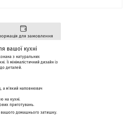
формація для замовлення
ля вашої кухні
конана з натуральних
і. Її мінімалістичний дизайн із
до деталей.
, а м’який наповнювач
 на кухні.
ових приготувань.
а вашого домашнього затишку.