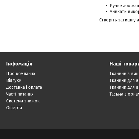
Ручне або маш
Уникати викор
Створіть затишну а
Інфомація
Наші товар
Про компанію
Тканини з ви
Відгуки
Тканини для 
Доставка і оплата
Тканини для 
Часті питання
Тасьма з орн
Система знижок
Оферта