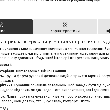
пис
Характеристики
Ін
а прихватка-рукавиця – стиль і практичність д
а-рукавиця стане незамінним помічником для кожної господині. Ви
 лише захищає руки від опіків, але й є стильним аксесуаром для кухн
ою льону доповнить будь-який інтер’єр і підкреслить вашу увагу 
ивості:
атеріали.
Виготовлена з якісної тканини.
ть.
Зручна форма рукавиці дозволяє надійно тримати гарячий посуд
озахист.
рігання.
Рукавиця оснащена петелькою, щоб завжди бути під рукою
.
Чудово підходить як для щоденного використання, так і для святк
нок:
Лляна прихватка-рукавиця – це не просто аксесуар, а частин
 подарунком для тих, хто цінує стиль, комфорт і якість.
гляду: