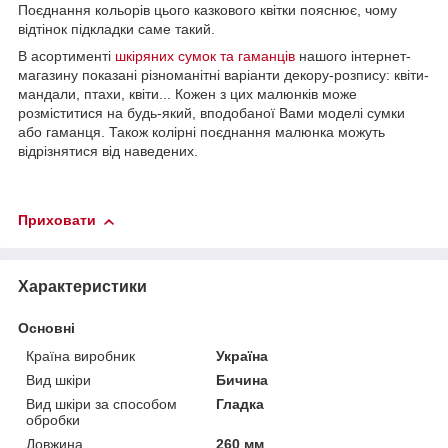
Поєднання кольорів цього казкового квітки пояснює, чому
відтінок підкладки саме такий.
В асортименті
шкіряних сумок та гаманців
нашого інтернет-
магазину показані різноманітні варіанти декору-розпису: квіти-
мандали, птахи, квіти... Кожен з цих малюнків може
розміститися на будь-який, вподобаної Вами моделі сумки
або гаманця. Також колірні поєднання малюнка можуть
відрізнятися від наведених.
Приховати
Характеристики
Основні
Країна виробник
Україна
Вид шкіри
Бичина
Вид шкіри за способом
Гладка
обробки
Довжина
260 мм