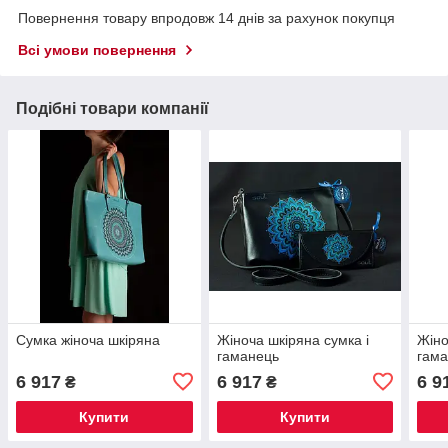
Повернення товару впродовж 14 днів за рахунок покупця
Всі умови повернення
Подібні товари компанії
Сумка жіноча шкіряна
Жіноча шкіряна сумка і
Жіно
гаманець
гам
6 917
6 917
6 9
₴
₴
Купити
Купити