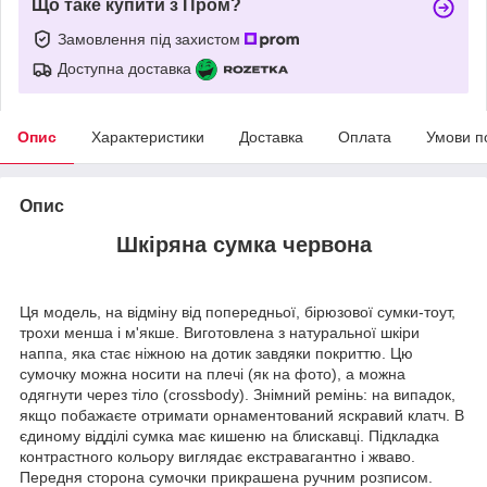
Що таке купити з Пром?
Замовлення під захистом
Доступна доставка
Опис
Характеристики
Доставка
Оплата
Умови п
Опис
Шкіряна сумка червона
Ця модель, на відміну від попередньої, бірюзової сумки-тоут,
трохи менша і м'якше. Виготовлена з натуральної шкіри
наппа, яка стає ніжною на дотик завдяки покриттю. Цю
сумочку можна носити на плечі (як на фото), а можна
одягнути через тіло (crossbody). Знімний ремінь: на випадок,
якщо побажаєте отримати орнаментований яскравий клатч. В
єдиному відділі сумка має кишеню на блискавці. Підкладка
контрастного кольору виглядає екстравагантно і жваво.
Передня сторона сумочки прикрашена ручним розписом.