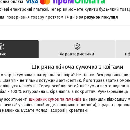
лючені електронні платежі. Тепер ви можете купити будь-який това
повернення товару протягом 14 днів
за рахунок покупця
пис
Характеристики
Ін
Шкіряна жіноча сумочка з квітами
о чорна сумочка з натуральної шкіри? Не тільки. Вся родзинка по
 Шавлія - не тільки потужний антисептик. Його трава здатна омол
 поліпшують пам'ять. Серед особливостей цієї сумки варто виділит
ріал - 100 % натуральна шкіра наппа, з покриттям. Ручка-ремінець
му асортименті
шкіряних сумок та гаманців
Ви знайшли підходящу м
"позичити" у якійсь іншій моделі шкіряного вироби), з радістю допо
 малюнка. Будьте молоді, здорові і креативні!