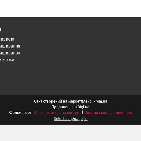
и
шивкою
вишивання
вишиванок
аментом
Сайт створений на маркетплейсі
Prom.ua
Продавець на Bigl.ua
Фолкмаркет |
Поскаржитися на контент
|
Політика конфіденційності
Select Language
▼