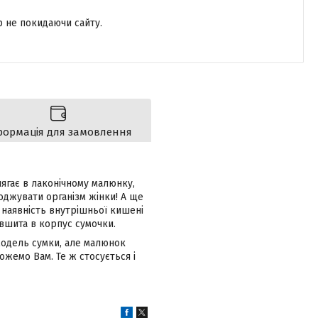
р не покидаючи сайту.
формація для замовлення
лягає в лаконічному малюнку,
оджувати організм жінки! А ще
и наявність внутрішньої кишені
 вшита в корпус сумочки.
одель сумки, але малюнок
можемо Вам. Те ж стосується і