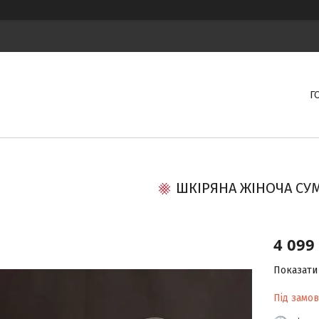
Г
ШКІРЯНА ЖІНОЧА СУ
4 099
Показати 
Під замо