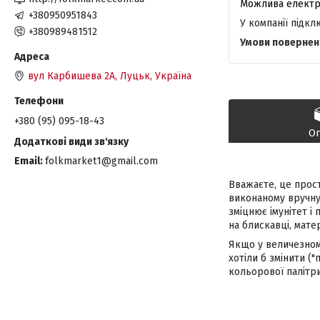
+380950951843
У компанії підк
+380989481512
вул Карбишева 2А, Луцьк, Україна
+380 (95) 095-18-43
О
Email
folkmarket1@gmail.com
Вважаєте, це прост
виконаному вручну.
зміцнює імунітет і
на блискавці, мате
Якщо у величезно
хотіли б змінити (
кольорової палітри