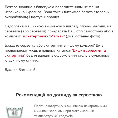
Бежева тканина з блискучою переплетенням не тільки
незвичайна і красива. Вона також витримає багато столових
випробувань) і наступні прання.
Оздоблена машинною вишивкою у вигляді гілочки мальви, ця
серветка (або серветки) прикрасять Ваш стіл самостійно або в
комплекті
зі скатертиною "Мальви"
(див. останнє фото).
Бажаєте серветку або скатертину в іншому кольорі? Ви в
правильному місці: в нашому каталозі
"Вишиті серветки та
скатертини"
безліч варіантів оформлення столу в сучасному і
класичному стилях.
Вдалих Вам свят!
Рекомендації по догляду за серветкою
Періть скатертину з вишивкою нейтральними
мийними засобами при максимальній
температурі 40 градусів