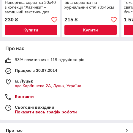
Новорічна серветка 30x40
Біла серветка на
Текс
з колекції "Хатинки" –
журнальний стіл 70х45см
свят
затишний текстиль для
блис
столу
Скат
230
215
1 5
₴
₴
дорі
серв
Купити
Купити
Про нас
93% позитивних з 119 відгуків за рік
Працює з 30.07.2014
м. Луцьк
вул Карбишева 2А, Луцьк, Україна
Контакти
Сьогодні вихідний
Показати весь графік роботи
Про нас