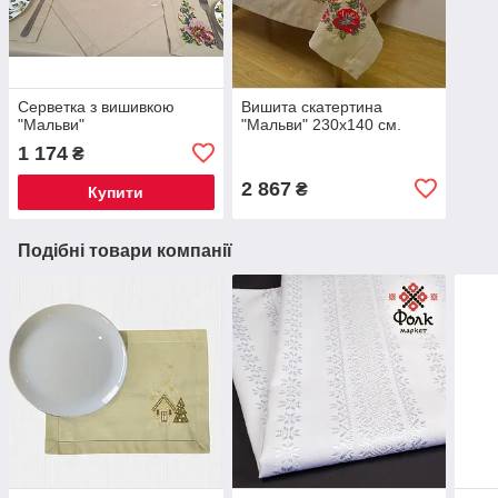
Серветка з вишивкою
Вишита скатертина
"Мальви"
"Мальви" 230х140 см.
1 174
₴
2 867
₴
Купити
Подібні товари компанії