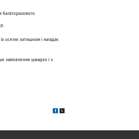
ля багаторазового
р.
їх оселю затишком і нагадає
аше замовлення швидко і з