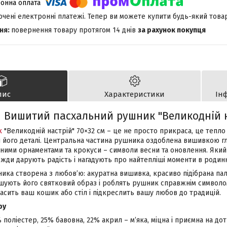
лючені електронні платежі. Тепер ви можете купити будь-який това
повернення товару протягом 14 днів
за рахунок покупця
пис
Характеристики
Ін
Вишитий пасхальний рушник "Великодній н
к
"Великодній настрій" 70×32 см – це не просто прикраса, це тепло 
 його деталі. Центральна частина рушника оздоблена вишивкою гла
йними орнаментами та крокуси – символи весни та оновлення. Яки
жди дарують радість і нагадують про найтепліші моменти в родинн
ика створена з любов’ю: акуратна вишивка, красиво підібрана пал
шують його святковий образ і роблять рушник справжнім символо
сить ваш кошик або стіл і підкреслить вашу любов до традицій.
ру
% поліестер, 25% бавовна, 22% акрил – м’яка, міцна і приємна на до