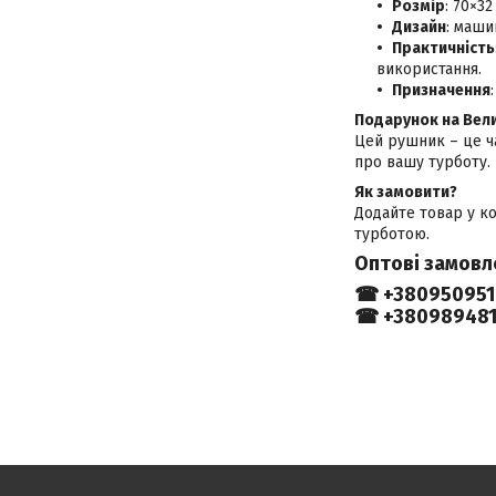
Розмір
: 70×3
Дизайн
: маши
Практичність
використання.
Призначення
Подарунок на Вел
Цей рушник – це ча
про вашу турботу. І
Як замовити?
Додайте товар у ко
турботою.
Оптові замовл
☎ +380950951
☎ +380989481