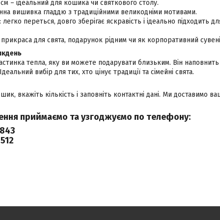
2 см – ідеальний для кошика чи святкового столу.
нна вишивка гладдю з традиційними великодніми мотивами.
: легко переться, довго зберігає яскравість і ідеально підходить д
: прикраса для свята, подарунок рідним чи як корпоративний сувені
икдень
стинка тепла, яку ви можете подарувати близьким. Він наповнить 
деальний вибір для тих, хто цінує традиції та сімейні свята.
шик, вкажіть кількість і заповніть контактні дані. Ми доставимо в
ення приймаємо та узгоджуємо по телефону:
843
512