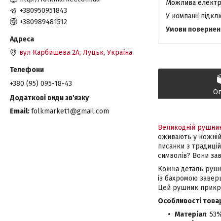
+380950951843
У компанії підк
+380989481512
вул Карбишева 2А, Луцьк, Україна
+380 (95) 095-18-43
О
Email
folkmarket1@gmail.com
Великодній рушни
оживають у кожній
писанки з традиці
символів? Вони зав
Кожна деталь рушн
із бахромою завер
Цей рушник прикра
Особливості това
Матеріал
: 53