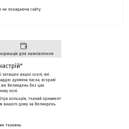
р не покидаючи сайту.
формація для замовлення
астрій"
і затишок вашої оселі, які
ддю: духмяна паска, яскраві
й же Великдень без цих
ому колі.
ітра кольорів, тканий орнамент
м вашого дому на Великдень.
тик тканина.