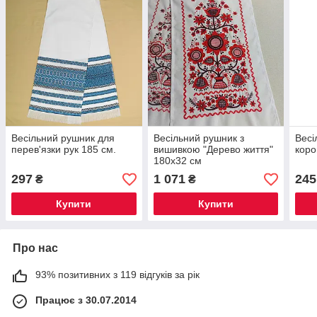
Весільний рушник для
Весільний рушник з
Весі
перев'язки рук 185 см.
вишивкою "Дерево життя"
коро
180х32 см
297
1 071
245
₴
₴
Купити
Купити
Про нас
93% позитивних з 119 відгуків за рік
Працює з 30.07.2014