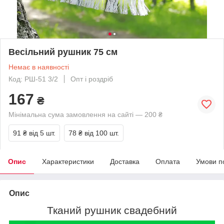
Весільний рушник 75 см
Немає в наявності
Код: РШ-51 3/2
Опт і роздріб
167
₴
Мінімальна сума замовлення на сайті — 200 ₴
91 ₴
від 5 шт.
78 ₴
від 100 шт.
Опис
Характеристики
Доставка
Оплата
Умови п
Опис
Тканий рушник свадебний