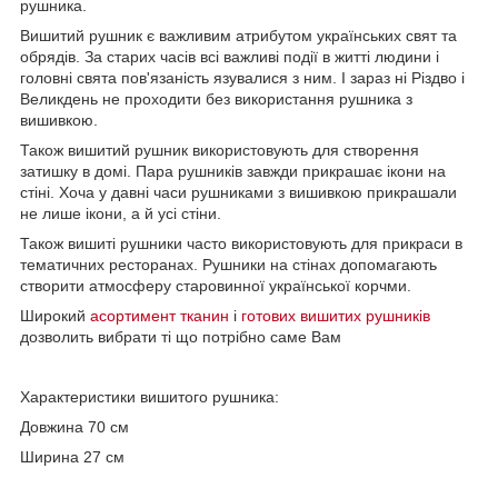
рушника.
Вишитий рушник є важливим атрибутом українських свят та
обрядів. За старих часів всі важливі події в житті людини і
головні свята пов'язаність язувалися з ним. І зараз ні Різдво і
Великдень не проходити без використання рушника з
вишивкою.
Також вишитий рушник використовують для створення
затишку в домі. Пара рушників завжди прикрашає ікони на
стіні. Хоча у давні часи рушниками з вишивкою прикрашали
не лише ікони, а й усі стіни.
Також вишиті рушники часто використовують для прикраси в
тематичних ресторанах. Рушники на стінах допомагають
створити атмосферу старовинної української корчми.
Широкий
асортимент тканин
і
готових вишитих рушників
дозволить вибрати ті що потрібно саме Вам
Характеристики вишитого рушника:
Довжина 70 см
Ширина 27 см