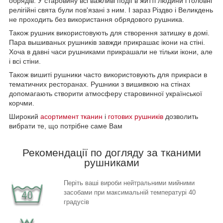
обрядів. У старовину всі важливі події в житті людини і головні
релігійні свята були пов'язані з ним. І зараз Різдво і Великдень
не проходить без використання обрядового рушника.
Також рушник використовують для створення затишку в домі.
Пара вышиваных рушників завжди прикрашає ікони на стіні.
Хоча в давні часи рушниками прикрашали не тільки ікони, але
і всі стіни.
Також вишиті рушники часто використовують для прикраси в
тематичних ресторанах. Рушники з вишивкою на стінах
допомагають створити атмосферу старовинної української
корчми.
Широкий
асортимент тканин
і
готових рушників
дозволить
вибрати те, що потрібне саме Вам
Рекомендації по догляду за тканими
рушниками
Періть ваші вироби нейтральними мийними
засобами при максимальній температурі 40
градусів