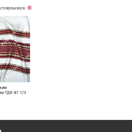
ьким
а ТДК-87 1/3
и