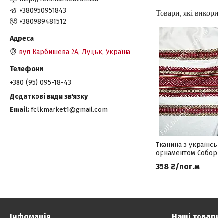
+380950951843
+380989481512
вул Карбишева 2А, Луцьк, Україна
+380 (95) 095-18-43
Email
folkmarket1@gmail.com
Тканина з українс
орнаментом Соборн
358 ₴/пог.м
Інфомація
Наші товар